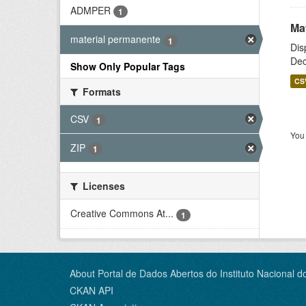
ADMPER
1
Ma
material permanente
1
Dis
Dec
Show Only Popular Tags
CS
Formats
CSV
1
You 
ZIP
1
Licenses
Creative Commons At...
1
About Portal de Dados Abertos do Instituto Nacional d
CKAN API