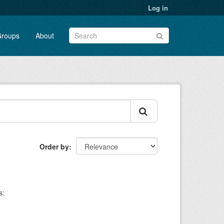
Log in
roups
About
Order by
s: