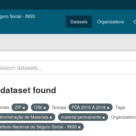
Datasets
Organizations
G
 dataset found
mats:
ZIP
CSV
Groups:
PDA 2016 A 2018
Tags:
dministração de Materiais
material permanente
Organization
stituto Nacional do Seguro Social - INSS