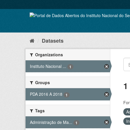
Skip
to
content
Datasets
Organizations
Instituto Nacional ...
1
Groups
1
PDA 2016 A 2018
1
For
Tags
A
In
Administração de Ma...
1