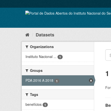
Skip
to
content
Datasets
Organizations
Instituto Nacional ...
1
Groups
1
PDA 2016 A 2018
1
For
Tags
benefícios
Be
1