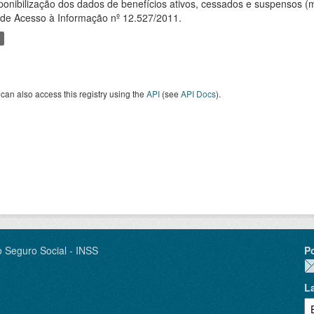
ponibilização dos dados de benefícios ativos, cessados e suspensos (
 de Acesso à Informação nº 12.527/2011.
can also access this registry using the
API
(see
API Docs
).
o Seguro Social - INSS
P
L