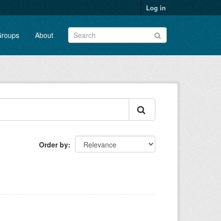
Log in
roups
About
Order by