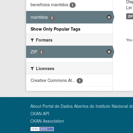
Dis
benefícios mantidos
1
Lei
ZIP
mantidos
1
Show Only Popular Tags
Formats
You 
ZIP
1
Licenses
Creative Commons At...
1
About Portal de Dados Abertos do Instituto Nacional d
CKAN API
CKAN Association