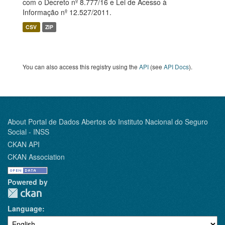
com o Decreto nº 8.777/16 e Lei de Acesso à
Informação nº 12.527/2011.
CSV
ZIP
You can also access this registry using the
API
(see
API Docs
).
About Portal de Dados Abertos do Instituto Nacional do Seguro
Social - INSS
CKAN API
CKAN Association
Powered by
Language