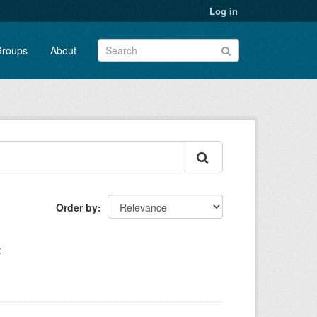
Log in
roups
About
Order by
: