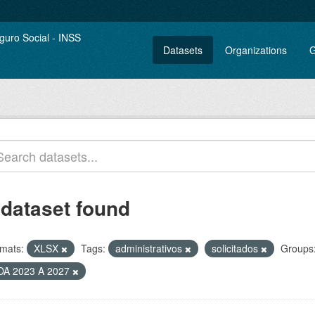
Datasets
Organizations
G
 dataset found
mats:
XLSX
Tags:
administrativos
solicitados
Groups
DA 2023 A 2027