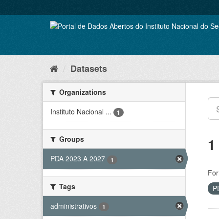
Skip
to
content
Datasets
Organizations
Instituto Nacional ...
1
Groups
1
PDA 2023 A 2027
1
For
Tags
P
administrativos
1