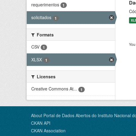
Dad
requerimentos
1
Cód
solicitados
1
XL
Formats
You 
CSV
1
XLSX
1
Licenses
Creative Commons At...
1
About Portal de Dados Abertos do Instituto Nacional d
CKAN API
CKAN Association