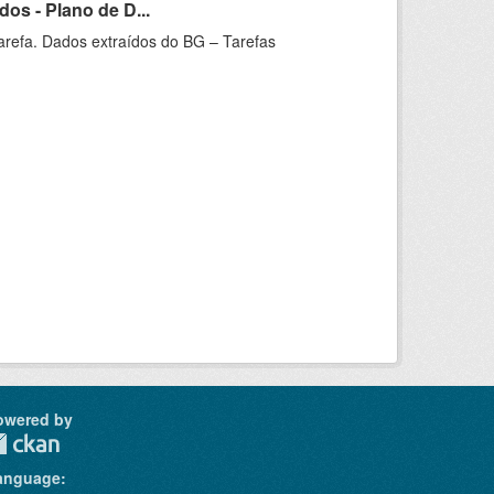
os - Plano de D...
arefa. Dados extraídos do BG – Tarefas
owered by
anguage