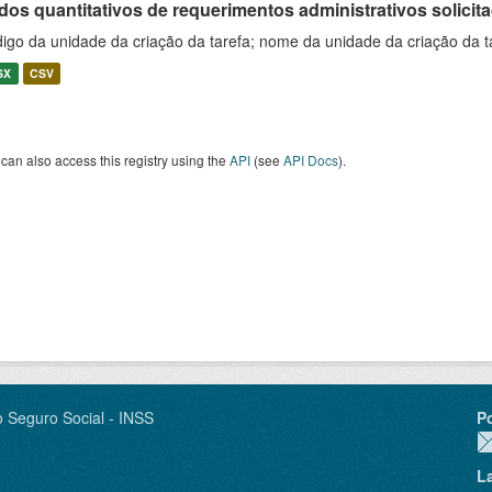
os quantitativos de requerimentos administrativos solicitad
igo da unidade da criação da tarefa; nome da unidade da criação da t
SX
CSV
can also access this registry using the
API
(see
API Docs
).
o Seguro Social - INSS
P
L