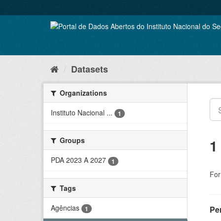
Skip
to
content
Datasets
Organizations
Instituto Nacional ...
1
Groups
1
PDA 2023 A 2027
1
For
Tags
Agências
Pe
1