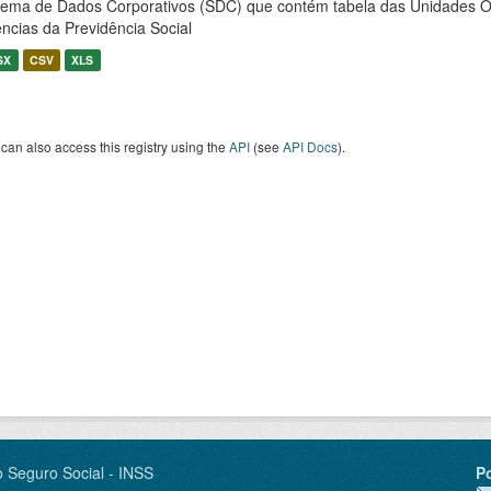
tema de Dados Corporativos (SDC) que contém tabela das Unidades O
ncias da Previdência Social
SX
CSV
XLS
can also access this registry using the
API
(see
API Docs
).
o Seguro Social - INSS
P