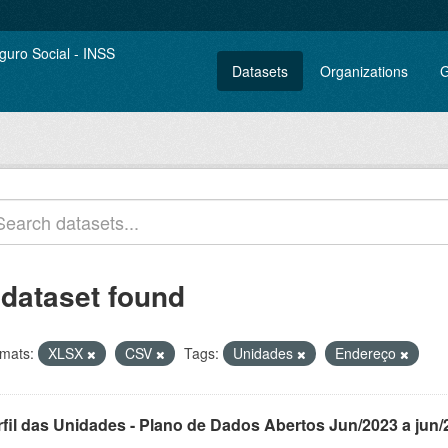
Datasets
Organizations
G
 dataset found
mats:
XLSX
CSV
Tags:
Unidades
Endereço
rfil das Unidades - Plano de Dados Abertos Jun/2023 a jun/