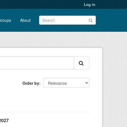
Log in
roups
About
Order by
2027