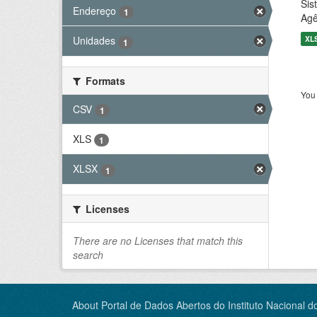
Sis
Endereço
1
Agê
XL
Unidades
1
Formats
You 
CSV
1
XLS
1
XLSX
1
Licenses
There are no Licenses that match this
search
About Portal de Dados Abertos do Instituto Nacional d