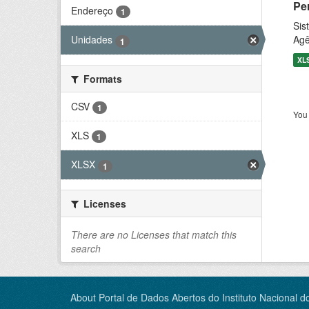
Pe
Endereço
1
Sis
Agê
Unidades
1
XL
Formats
CSV
1
You 
XLS
1
XLSX
1
Licenses
There are no Licenses that match this
search
About Portal de Dados Abertos do Instituto Nacional d