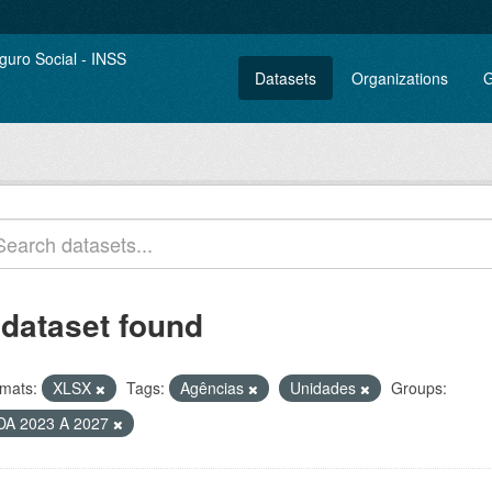
Datasets
Organizations
G
 dataset found
mats:
XLSX
Tags:
Agências
Unidades
Groups:
DA 2023 A 2027