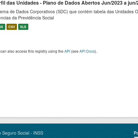
rfil das Unidades - Plano de Dados Abertos Jun/2023 a jun/
tema de Dados Corporativos (SDC) que contém tabela das Unidades O
ncias da Previdência Social
SX
CSV
XLS
can also access this registry using the
API
(see
API Docs
).
o Seguro Social - INSS
P