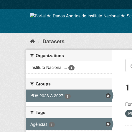
Skip
to
content
Datasets
Organizations
Instituto Nacional ...
1
Groups
1
PDA 2023 A 2027
1
For
Tags
P
Agências
1