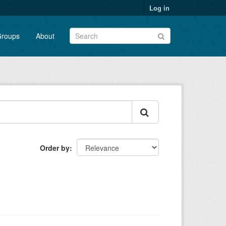
Log in
roups
About
Order by