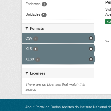
Pe
Endereço
1
Sis
Agê
Unidades
1
XL
Formats
CSV
1
You 
XLS
1
XLSX
1
Licenses
There are no Licenses that match this
search
About Portal de Dados Abertos do Instituto Nacional d