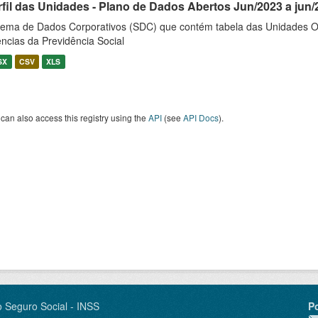
rfil das Unidades - Plano de Dados Abertos Jun/2023 a jun/
tema de Dados Corporativos (SDC) que contém tabela das Unidades O
ncias da Previdência Social
SX
CSV
XLS
can also access this registry using the
API
(see
API Docs
).
o Seguro Social - INSS
P