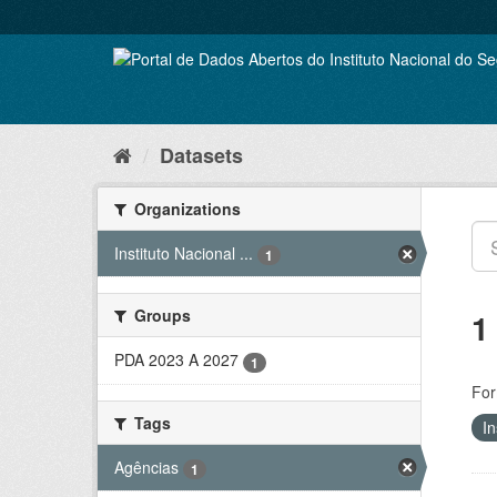
Skip
to
content
Datasets
Organizations
Instituto Nacional ...
1
Groups
1
PDA 2023 A 2027
1
For
Tags
In
Agências
1