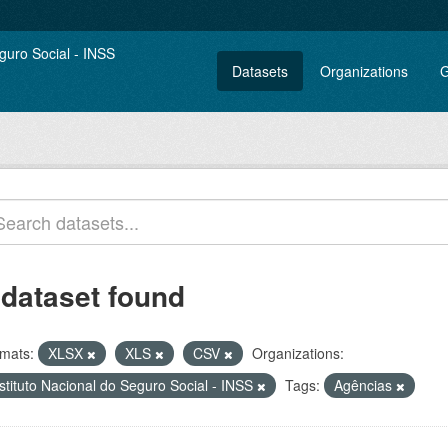
Datasets
Organizations
G
 dataset found
mats:
XLSX
XLS
CSV
Organizations:
stituto Nacional do Seguro Social - INSS
Tags:
Agências