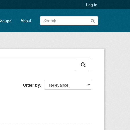
Log in
roups
About
Order by