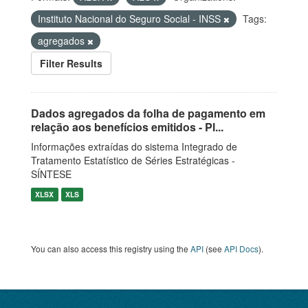
Instituto Nacional do Seguro Social - INSS
Tags:
agregados
Filter Results
Dados agregados da folha de pagamento em
relação aos benefícios emitidos - Pl...
Informações extraídas do sistema Integrado de
Tratamento Estatístico de Séries Estratégicas -
SÍNTESE
XLSX
XLS
You can also access this registry using the
API
(see
API Docs
).