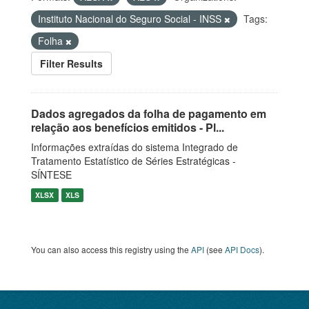
Instituto Nacional do Seguro Social - INSS
Tags:
Folha
Filter Results
Dados agregados da folha de pagamento em
relação aos benefícios emitidos - Pl...
Informações extraídas do sistema Integrado de
Tratamento Estatístico de Séries Estratégicas -
SÍNTESE
XLSX
XLS
You can also access this registry using the
API
(see
API Docs
).