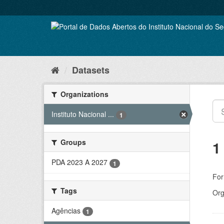
Skip
to
content
Datasets
Organizations
Instituto Nacional ...
1
Groups
1
PDA 2023 A 2027
1
For
Tags
Org
Agências
1