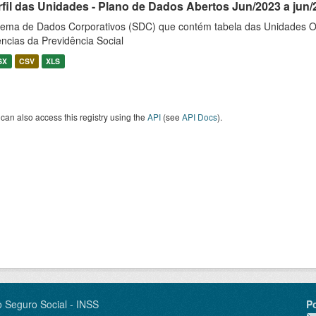
rfil das Unidades - Plano de Dados Abertos Jun/2023 a jun/
tema de Dados Corporativos (SDC) que contém tabela das Unidades O
ncias da Previdência Social
SX
CSV
XLS
can also access this registry using the
API
(see
API Docs
).
o Seguro Social - INSS
P