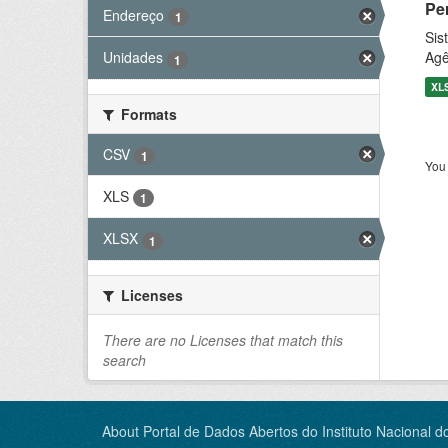
Pe
Endereço
1
Sis
Agê
Unidades
1
XL
Formats
CSV
1
You 
XLS
1
XLSX
1
Licenses
There are no Licenses that match this
search
About Portal de Dados Abertos do Instituto Nacional d