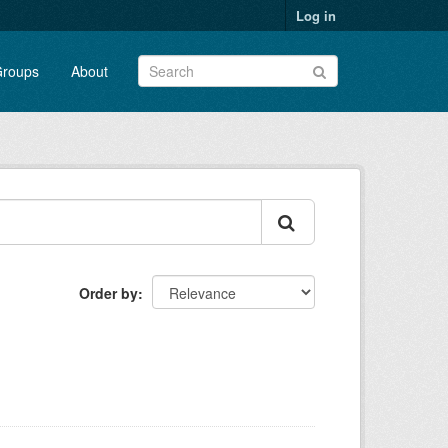
Log in
roups
About
Order by