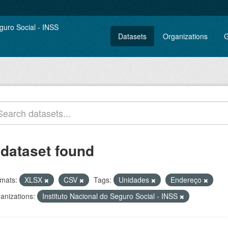
Datasets
Organizations
G
 dataset found
mats:
XLSX
CSV
Tags:
Unidades
Endereço
anizations:
Instituto Nacional do Seguro Social - INSS