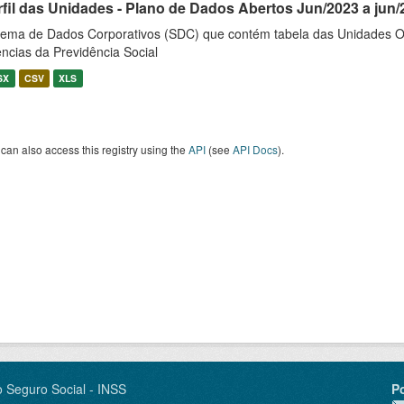
rfil das Unidades - Plano de Dados Abertos Jun/2023 a jun/
tema de Dados Corporativos (SDC) que contém tabela das Unidades O
ncias da Previdência Social
SX
CSV
XLS
can also access this registry using the
API
(see
API Docs
).
o Seguro Social - INSS
P