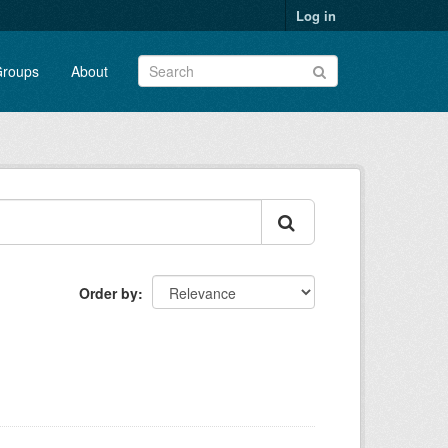
Log in
roups
About
Order by