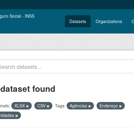
Datasets
Organizations
G
 dataset found
mats:
XLSX
CSV
Tags:
Agências
Endereço
nidades