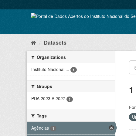
Skip
to
content
Datasets
Organizations
Instituto Nacional ...
1
Groups
1
PDA 2023 A 2027
1
For
Tags
U
Agências
1