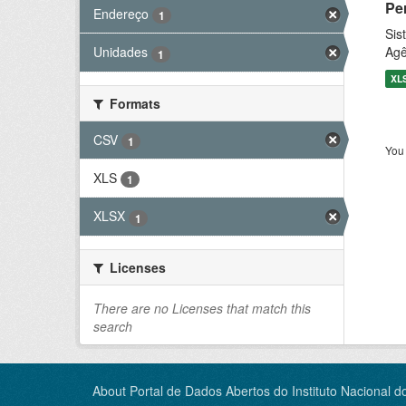
Pe
Endereço
1
Sis
Agê
Unidades
1
XL
Formats
CSV
1
You 
XLS
1
XLSX
1
Licenses
There are no Licenses that match this
search
About Portal de Dados Abertos do Instituto Nacional d