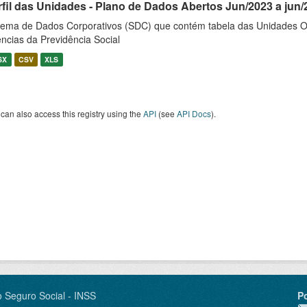
rfil das Unidades - Plano de Dados Abertos Jun/2023 a jun/
tema de Dados Corporativos (SDC) que contém tabela das Unidades O
ncias da Previdência Social
SX
CSV
XLS
can also access this registry using the
API
(see
API Docs
).
o Seguro Social - INSS
P