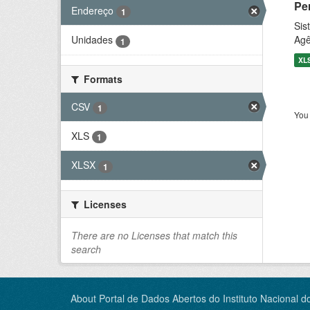
Pe
Endereço
1
Sis
Agê
Unidades
1
XL
Formats
CSV
1
You 
XLS
1
XLSX
1
Licenses
There are no Licenses that match this
search
About Portal de Dados Abertos do Instituto Nacional d