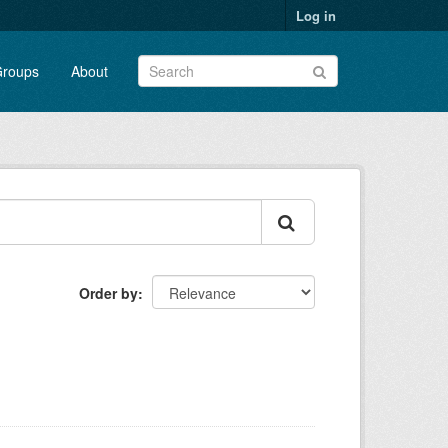
Log in
roups
About
Order by