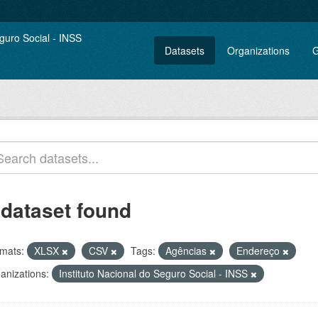
Datasets
Organizations
G
 dataset found
mats:
XLSX
CSV
Tags:
Agências
Endereço
anizations:
Instituto Nacional do Seguro Social - INSS