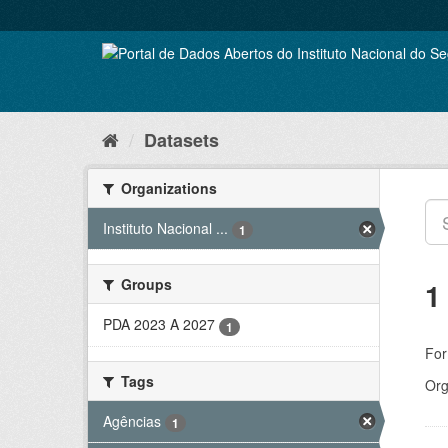
Skip
to
content
Datasets
Organizations
Instituto Nacional ...
1
Groups
1
PDA 2023 A 2027
1
For
Tags
Org
Agências
1