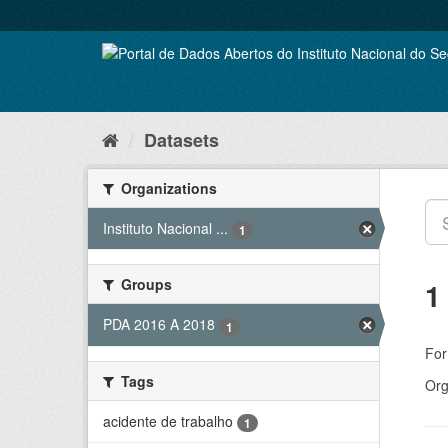
Skip
to
content
Datasets
Organizations
Instituto Nacional ...
1
Groups
1
PDA 2016 A 2018
1
For
Tags
Org
acidente de trabalho
1