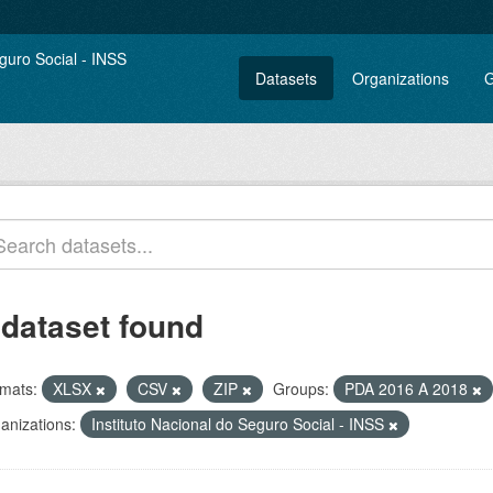
Datasets
Organizations
G
 dataset found
mats:
XLSX
CSV
ZIP
Groups:
PDA 2016 A 2018
anizations:
Instituto Nacional do Seguro Social - INSS