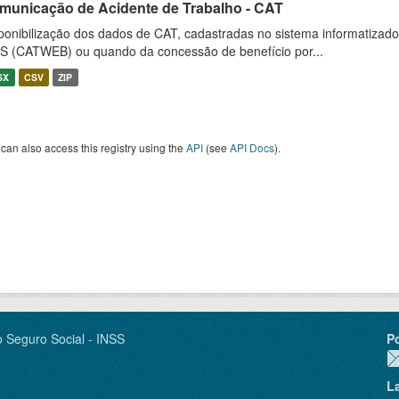
municação de Acidente de Trabalho - CAT
ponibilização dos dados de CAT, cadastradas no sistema informatiza
S (CATWEB) ou quando da concessão de benefício por...
SX
CSV
ZIP
can also access this registry using the
API
(see
API Docs
).
o Seguro Social - INSS
P
L