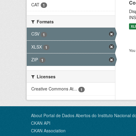
Co
CAT
1
Dis
INS
Formats
XL
CSV
1
XLSX
1
You 
ZIP
1
Licenses
Creative Commons At...
1
About Portal de Dados Abertos do Instituto Nacional d
CKAN API
CKAN Association