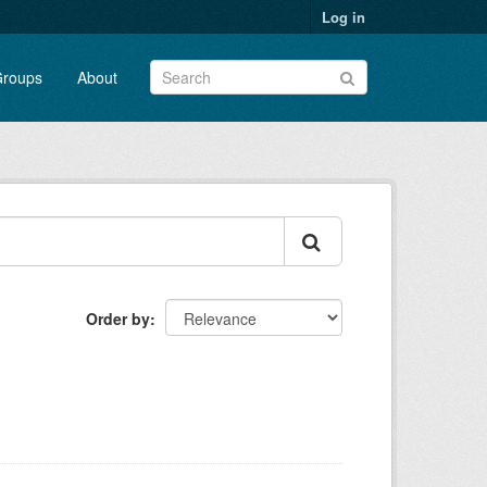
Log in
roups
About
Order by