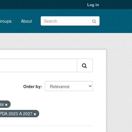
Log in
roups
About
Order by
ias
PDA 2023 A 2027