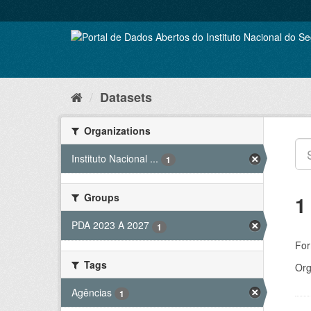
Skip
to
content
Datasets
Organizations
Instituto Nacional ...
1
Groups
1
PDA 2023 A 2027
1
For
Tags
Org
Agências
1