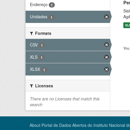
Pe
Endereço
1
Sis
Agê
Unidades
1
XL
Formats
CSV
1
You 
XLS
1
XLSX
1
Licenses
There are no Licenses that match this
search
About Portal de Dados Abertos do Instituto Nacional d