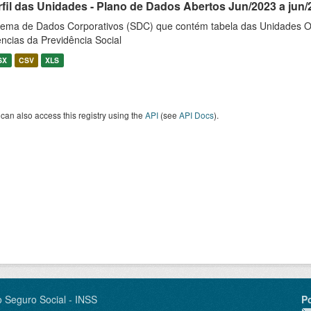
rfil das Unidades - Plano de Dados Abertos Jun/2023 a jun/
tema de Dados Corporativos (SDC) que contém tabela das Unidades O
ncias da Previdência Social
SX
CSV
XLS
can also access this registry using the
API
(see
API Docs
).
o Seguro Social - INSS
P