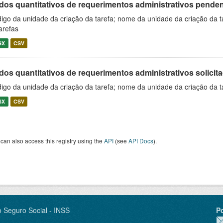
os quantitativos de requerimentos administrativos pendente
igo da unidade da criação da tarefa; nome da unidade da criação da t
arefas
SX
CSV
os quantitativos de requerimentos administrativos solicitad
igo da unidade da criação da tarefa; nome da unidade da criação da t
SX
CSV
can also access this registry using the
API
(see
API Docs
).
o Seguro Social - INSS
P