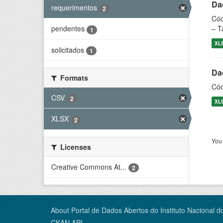
Dad
requerimentos
2
Cód
– T
pendentes
1
XL
solicitados
1
Dad
Formats
Cód
CSV
2
XL
XLSX
2
You 
Licenses
Creative Commons At...
2
About Portal de Dados Abertos do Instituto Nacional d
CKAN API