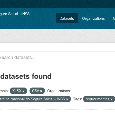
Datasets
Organizations
G
 datasets found
mats:
XLSX
CSV
Organizations:
stituto Nacional do Seguro Social - INSS
Tags:
requerimentos