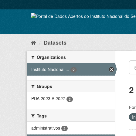
Skip
to
content
Datasets
Organizations
Instituto Nacional ...
2
Groups
2
PDA 2023 A 2027
2
For
Tags
In
administrativos
2