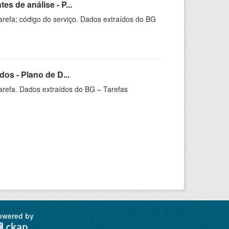
s de análise - P...
arefa; código do serviço. Dados extraídos do BG
os - Plano de D...
arefa. Dados extraídos do BG – Tarefas
owered by