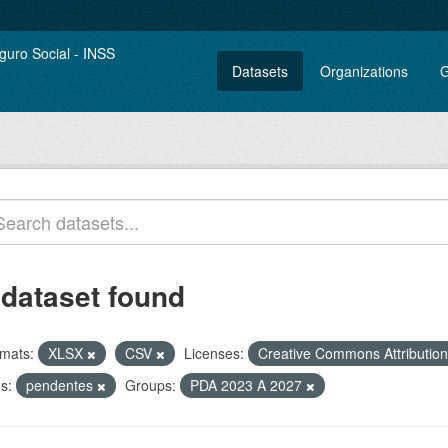
Datasets
Organizations
G
 dataset found
mats:
XLSX
CSV
Licenses:
Creative Commons Attributio
s:
pendentes
Groups:
PDA 2023 A 2027