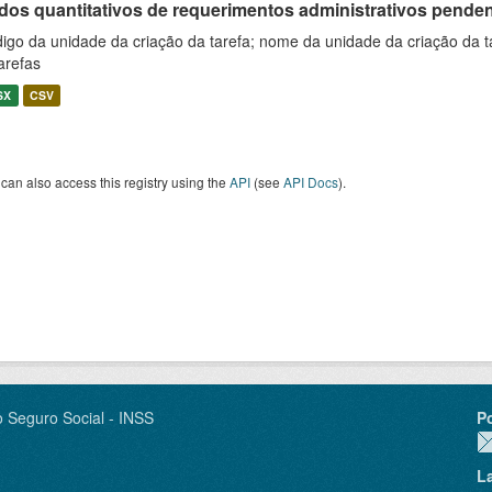
os quantitativos de requerimentos administrativos pendente
igo da unidade da criação da tarefa; nome da unidade da criação da t
arefas
SX
CSV
can also access this registry using the
API
(see
API Docs
).
o Seguro Social - INSS
P
L