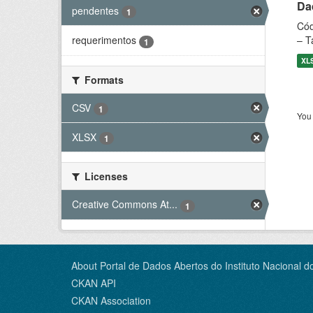
Dad
pendentes
1
Cód
– T
requerimentos
1
XL
Formats
CSV
1
You 
XLSX
1
Licenses
Creative Commons At...
1
About Portal de Dados Abertos do Instituto Nacional d
CKAN API
CKAN Association