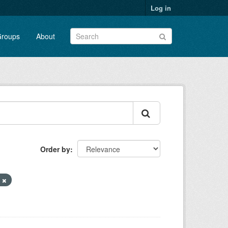
Log in
roups
About
Order by
n