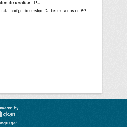
s de análise - P...
arefa; código do serviço. Dados extraídos do BG
owered by
anguage