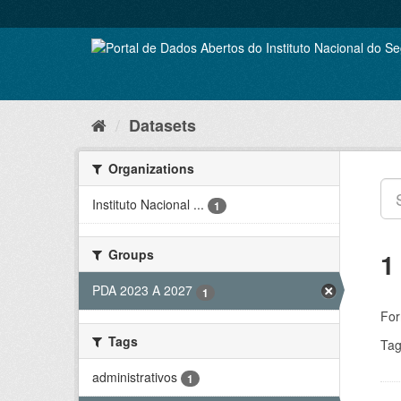
Skip
to
content
Datasets
Organizations
Instituto Nacional ...
1
Groups
1
PDA 2023 A 2027
1
For
Tags
Tag
administrativos
1