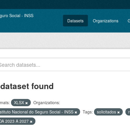
Datasets
Organizations
G
 dataset found
mats:
XLSX
Organizations:
stituto Nacional do Seguro Social - INSS
Tags:
solicitados
DA 2023 A 2027