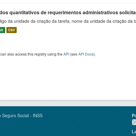
os quantitativos de requerimentos administrativos solicitad
igo da unidade da criação da tarefa; nome da unidade da criação da t
SX
CSV
can also access this registry using the
API
(see
API Docs
).
o Seguro Social - INSS
P
L