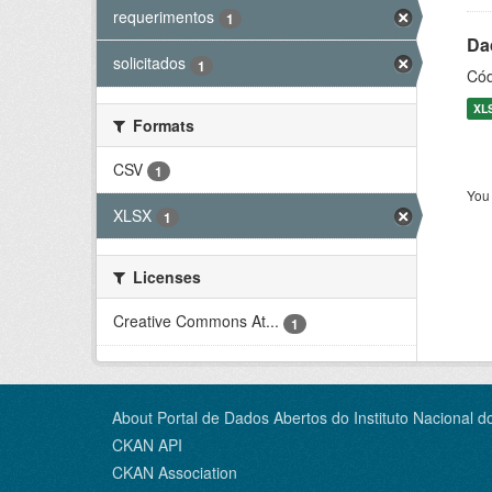
requerimentos
1
Dad
solicitados
1
Cód
XL
Formats
CSV
1
You 
XLSX
1
Licenses
Creative Commons At...
1
About Portal de Dados Abertos do Instituto Nacional d
CKAN API
CKAN Association