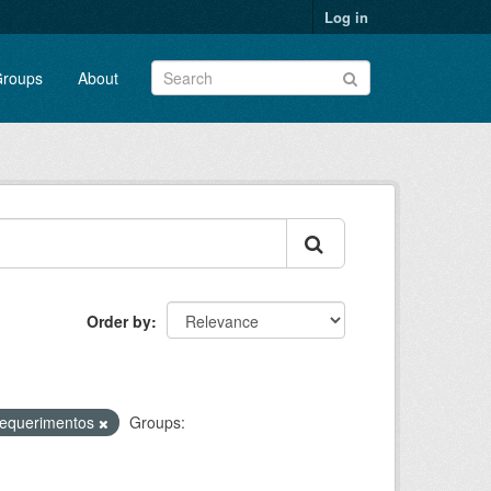
Log in
roups
About
Order by
requerimentos
Groups: