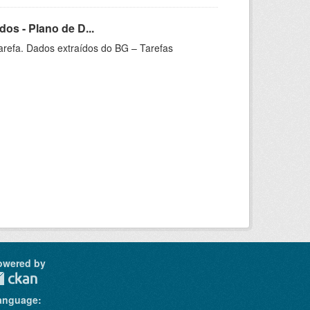
os - Plano de D...
arefa. Dados extraídos do BG – Tarefas
owered by
anguage