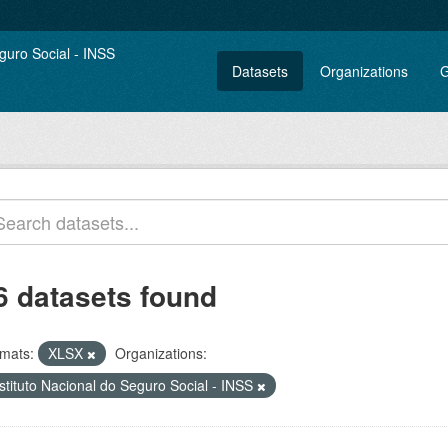
Datasets
Organizations
G
6 datasets found
mats:
XLSX
Organizations:
stituto Nacional do Seguro Social - INSS