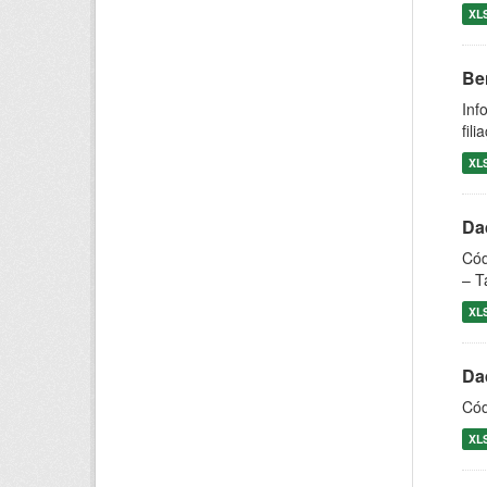
XL
Be
Inf
fil
XL
Dad
Cód
– T
XL
Dad
Cód
XL