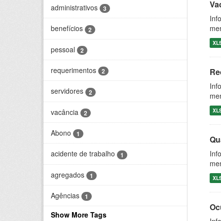
Vac
administrativos
3
Inf
men
benefícios
2
XL
pessoal
2
requerimentos
Re
2
Inf
servidores
2
men
XL
vacância
2
Abono
1
Qu
Inf
acidente de trabalho
1
men
agregados
1
XL
Agências
1
Oc
Show More Tags