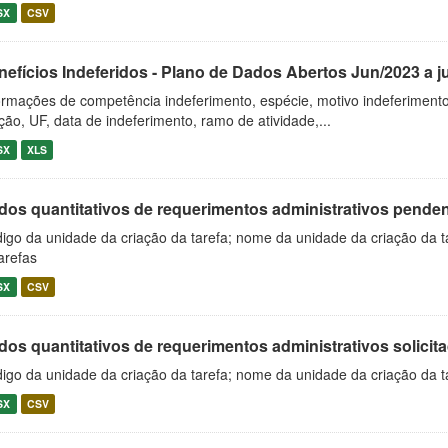
SX
CSV
nefícios Indeferidos - Plano de Dados Abertos Jun/2023 a j
ormações de competência indeferimento, espécie, motivo indeferimento,
iação, UF, data de indeferimento, ramo de atividade,...
SX
XLS
os quantitativos de requerimentos administrativos pendente
igo da unidade da criação da tarefa; nome da unidade da criação da t
arefas
SX
CSV
os quantitativos de requerimentos administrativos solicitad
igo da unidade da criação da tarefa; nome da unidade da criação da t
SX
CSV