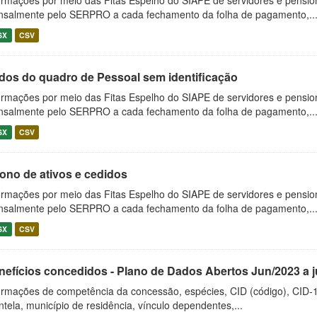
ormações por meio das Fitas Espelho do SIAPE de servidores e pension
salmente pelo SERPRO a cada fechamento da folha de pagamento,..
SX
CSV
dos do quadro de Pessoal sem identificação
ormações por meio das Fitas Espelho do SIAPE de servidores e pension
salmente pelo SERPRO a cada fechamento da folha de pagamento,..
SX
CSV
ono de ativos e cedidos
ormações por meio das Fitas Espelho do SIAPE de servidores e pension
salmente pelo SERPRO a cada fechamento da folha de pagamento,..
SX
CSV
nefícios concedidos - Plano de Dados Abertos Jun/2023 a 
ormações de competência da concessão, espécies, CID (código), CID-
entela, município de residência, vínculo dependentes,...