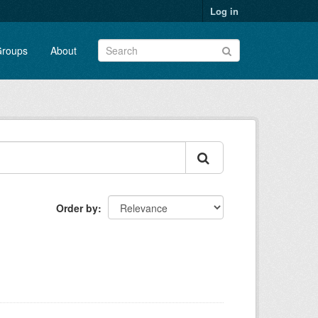
Log in
roups
About
Order by