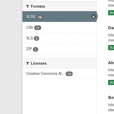
Inf
men
Formats
XL
XLSX
16
CSV
Da
11
Inf
XLS
3
men
XL
ZIP
1
Ab
Licenses
Inf
Creative Commons At...
13
men
XL
Be
Inf
cli