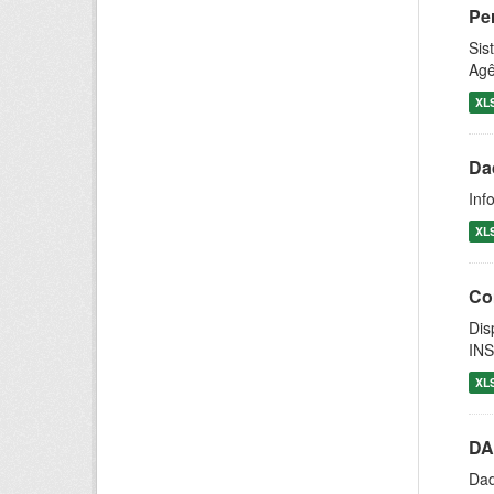
Pe
Sis
Agê
XL
Da
Inf
XL
Co
Dis
INS
XL
DA
Dad