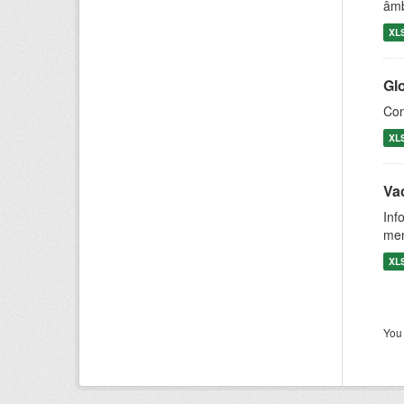
âmb
XL
Gl
Con
XL
Va
Inf
men
XL
You 