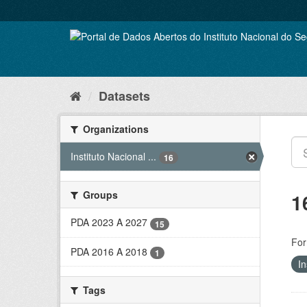
Skip
to
content
Datasets
Organizations
Instituto Nacional ...
16
Groups
1
PDA 2023 A 2027
15
For
PDA 2016 A 2018
1
In
Tags