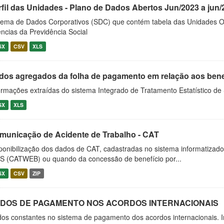
rfil das Unidades - Plano de Dados Abertos Jun/2023 a jun/
tema de Dados Corporativos (SDC) que contém tabela das Unidades O
ncias da Previdência Social
SX
CSV
XLS
dos agregados da folha de pagamento em relação aos benefíc
ormações extraídas do sistema Integrado de Tratamento Estatístico de
SX
XLS
municação de Acidente de Trabalho - CAT
ponibilização dos dados de CAT, cadastradas no sistema informatiza
S (CATWEB) ou quando da concessão de benefício por...
SX
CSV
ZIP
DOS DE PAGAMENTO NOS ACORDOS INTERNACIONAIS
os constantes no sistema de pagamento dos acordos internacionais. 