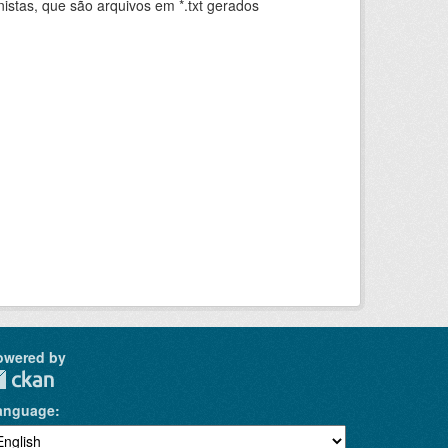
istas, que são arquivos em *.txt gerados
.
owered by
anguage