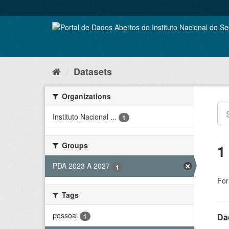
Skip
to
content
Datasets
Organizations
Instituto Nacional ...
1
Groups
1
PDA 2023 A 2027
1
For
Tags
pessoal
Da
1