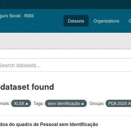
Datasets
Organizations
G
 dataset found
mats:
XLSX
Tags:
sem identificação
Groups:
PDA 2023 
dos do quadro de Pessoal sem identificação