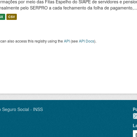
ormações por meio das Fitas Espelho do SIAPE de servidores e pension
salmente pelo SERPRO a cada fechamento da folha de pagamento,..
SX
CSV
can also access this registry using the
API
(see
API Docs
).
o Seguro Social - INSS
P
L