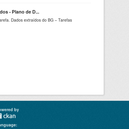
os - Plano de D...
arefa. Dados extraídos do BG – Tarefas
owered by
anguage