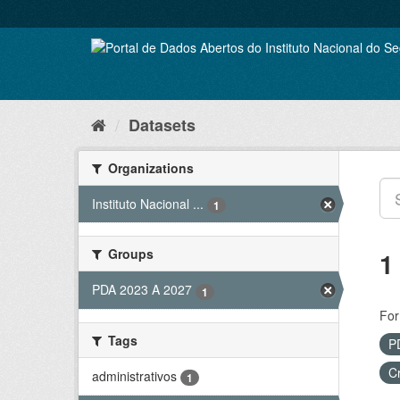
Skip
to
content
Datasets
Organizations
Instituto Nacional ...
1
Groups
1
PDA 2023 A 2027
1
For
Tags
P
C
administrativos
1