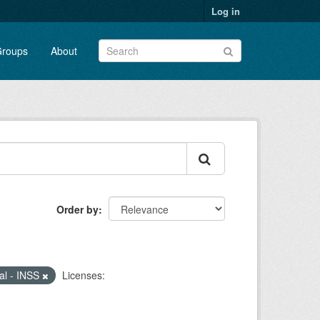
Log in
roups
About
Order by
ial - INSS
Licenses: