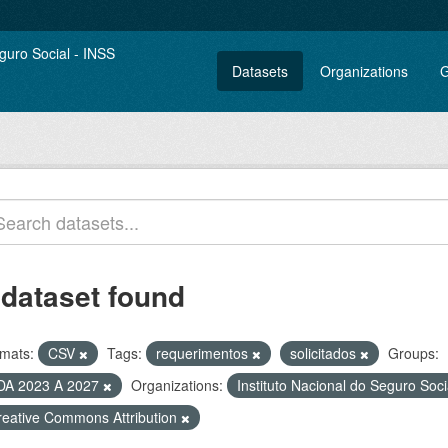
Datasets
Organizations
G
 dataset found
mats:
CSV
Tags:
requerimentos
solicitados
Groups:
DA 2023 A 2027
Organizations:
Instituto Nacional do Seguro Soc
reative Commons Attribution