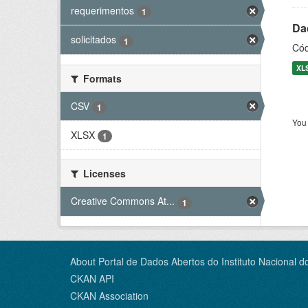
requerimentos
1
Dad
solicitados
1
Cód
XL
Formats
CSV
1
You 
XLSX
1
Licenses
Creative Commons At...
1
About Portal de Dados Abertos do Instituto Nacional d
CKAN API
CKAN Association