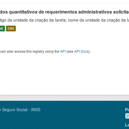
os quantitativos de requerimentos administrativos solicitad
igo da unidade da criação da tarefa; nome da unidade da criação da t
SX
CSV
can also access this registry using the
API
(see
API Docs
).
o Seguro Social - INSS
P
L