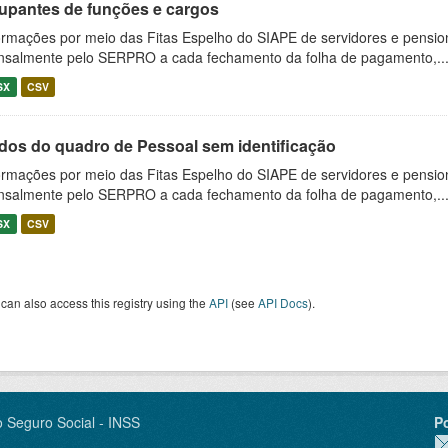
upantes de funções e cargos
ormações por meio das Fitas Espelho do SIAPE de servidores e pension
salmente pelo SERPRO a cada fechamento da folha de pagamento,..
SX
CSV
dos do quadro de Pessoal sem identificação
ormações por meio das Fitas Espelho do SIAPE de servidores e pension
salmente pelo SERPRO a cada fechamento da folha de pagamento,..
SX
CSV
can also access this registry using the
API
(see
API Docs
).
o Seguro Social - INSS
P