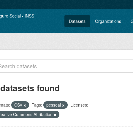
Datasets
Organizations
G
 datasets found
mats:
CSV
Tags:
pessoal
Licenses:
reative Commons Attribution