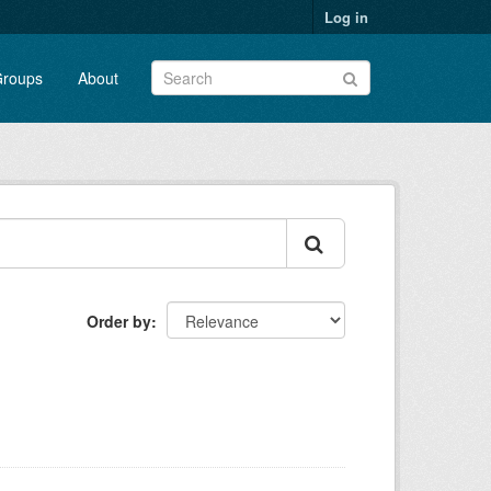
Log in
roups
About
Order by