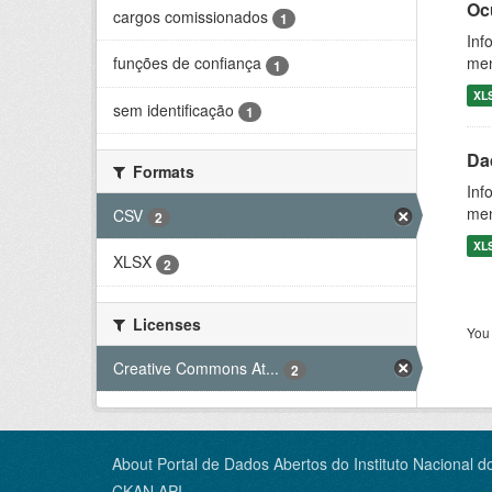
Oc
cargos comissionados
1
Inf
men
funções de confiança
1
XL
sem identificação
1
Da
Formats
Inf
men
CSV
2
XL
XLSX
2
Licenses
You 
Creative Commons At...
2
About Portal de Dados Abertos do Instituto Nacional d
CKAN API