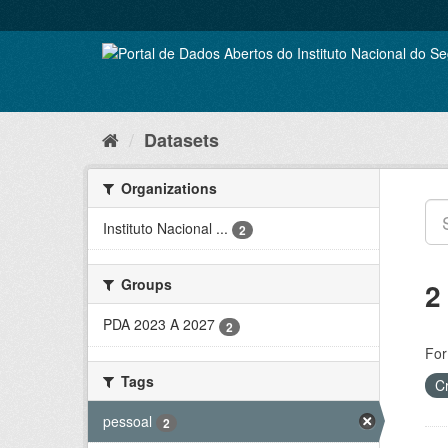
Skip
to
content
Datasets
Organizations
Instituto Nacional ...
2
Groups
2
PDA 2023 A 2027
2
For
Tags
C
pessoal
2