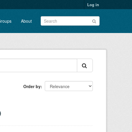
Log in
roups
About
Order by