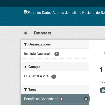
Skip
to
content
Datasets
Organizations
Instituto Nacional ...
1
Groups
1
PDA 2016 A 2018
1
For
Tags
B
Benefícios Concedidos
1