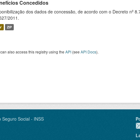
nefícios Concedidos
ponibilização dos dados de concessão, de acordo com o Decreto nº 8.
527/2011.
V
ZIP
can also access this registry using the
API
(see
API Docs
).
o Seguro Social - INSS
P
L