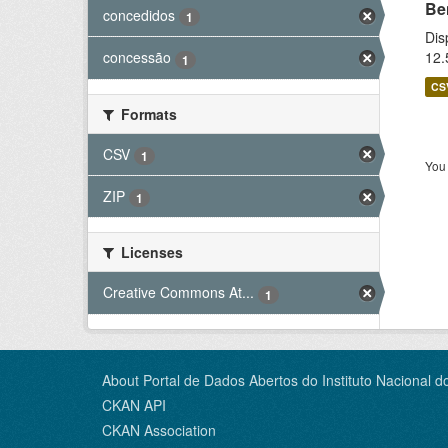
Be
concedidos
1
Dis
12.
concessão
1
CS
Formats
CSV
1
You 
ZIP
1
Licenses
Creative Commons At...
1
About Portal de Dados Abertos do Instituto Nacional d
CKAN API
CKAN Association