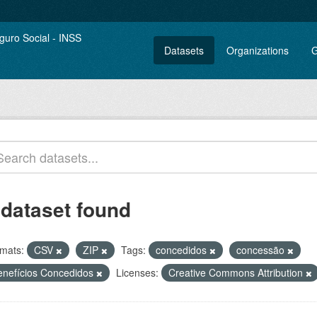
Datasets
Organizations
G
 dataset found
mats:
CSV
ZIP
Tags:
concedidos
concessão
enefícios Concedidos
Licenses:
Creative Commons Attribution