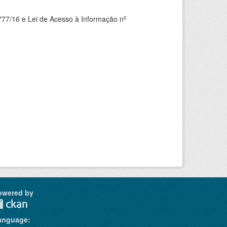
777/16 e Lei de Acesso à Informação nº
owered by
anguage