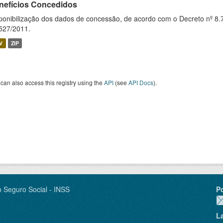
nefícios Concedidos
ponibilização dos dados de concessão, de acordo com o Decreto nº 8.
527/2011.
V
ZIP
can also access this registry using the
API
(see
API Docs
).
o Seguro Social - INSS
P
L