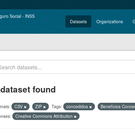
Datasets
Organizations
G
 dataset found
mats:
CSV
ZIP
Tags:
concedidos
Benefícios Conce
enses:
Creative Commons Attribution