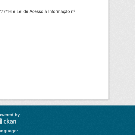
777/16 e Lei de Acesso à Informação nº
owered by
anguage