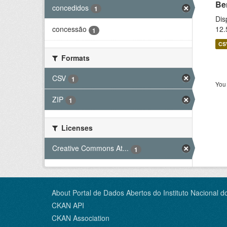
Be
concedidos
1
Dis
12.
concessão
1
CS
Formats
CSV
1
You 
ZIP
1
Licenses
Creative Commons At...
1
About Portal de Dados Abertos do Instituto Nacional d
CKAN API
CKAN Association