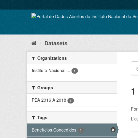
Skip
to
content
Datasets
Organizations
Instituto Nacional ...
1
Groups
1
PDA 2016 A 2018
1
For
Tags
Lic
Benefícios Concedidos
1