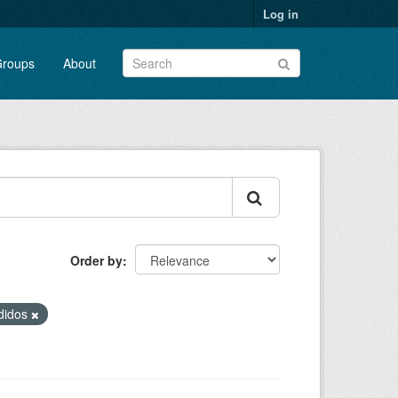
Log in
roups
About
Order by
didos