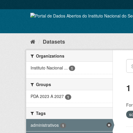
Skip
to
content
Datasets
Organizations
Instituto Nacional ...
1
Groups
1
PDA 2023 A 2027
1
For
Tags
so
administrativos
1