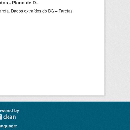
os - Plano de D...
arefa. Dados extraídos do BG – Tarefas
owered by
anguage