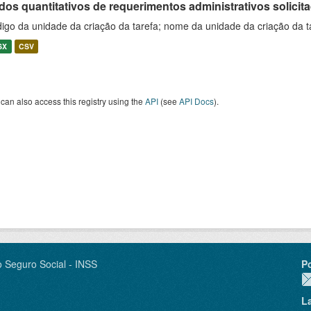
os quantitativos de requerimentos administrativos solicitad
igo da unidade da criação da tarefa; nome da unidade da criação da t
SX
CSV
can also access this registry using the
API
(see
API Docs
).
o Seguro Social - INSS
P
L