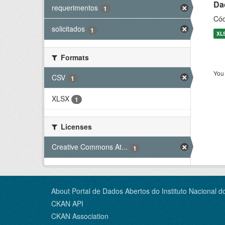
Dad
requerimentos
1
Cód
solicitados
1
XL
Formats
You 
CSV
1
XLSX
1
Licenses
Creative Commons At...
1
About Portal de Dados Abertos do Instituto Nacional d
CKAN API
CKAN Association