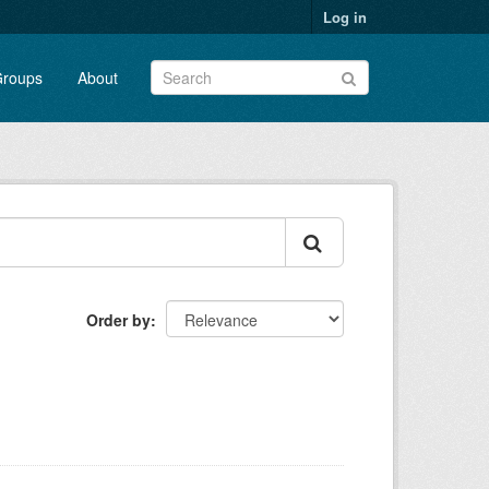
Log in
roups
About
Order by