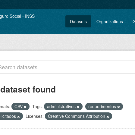
Datasets
Organizations
G
 dataset found
mats:
CSV
Tags:
administrativos
requerimentos
licitados
Licenses:
Creative Commons Attribution