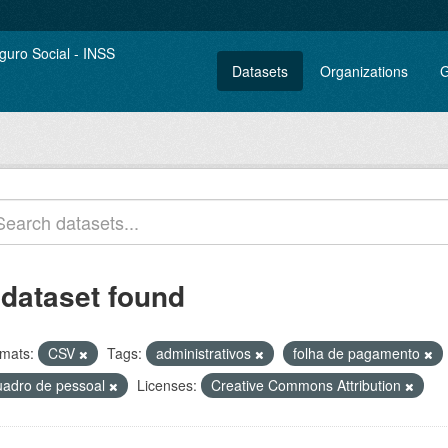
Datasets
Organizations
G
 dataset found
mats:
CSV
Tags:
administrativos
folha de pagamento
uadro de pessoal
Licenses:
Creative Commons Attribution