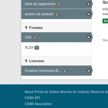
Qu
folha de pagamento
1
Inf
men
quadro de pessoal
1
XL
Formats
CSV
1
You 
XLSX
1
Licenses
Creative Commons At...
1
About Portal de Dados Abertos do Instituto Nacional d
CKAN API
CKAN Association