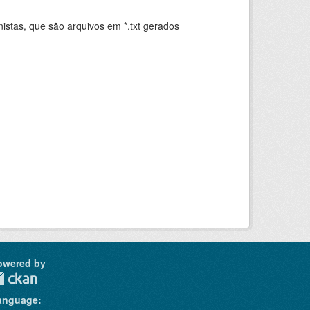
istas, que são arquivos em *.txt gerados
.
owered by
anguage