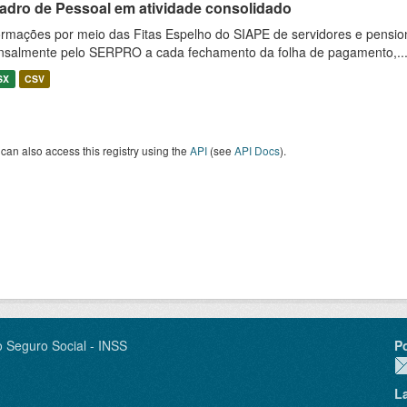
adro de Pessoal em atividade consolidado
ormações por meio das Fitas Espelho do SIAPE de servidores e pension
salmente pelo SERPRO a cada fechamento da folha de pagamento,..
SX
CSV
can also access this registry using the
API
(see
API Docs
).
o Seguro Social - INSS
P
L