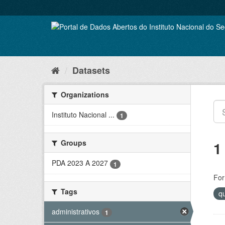
Skip
to
content
Datasets
Organizations
Instituto Nacional ...
1
Groups
1
PDA 2023 A 2027
1
For
Tags
q
administrativos
1