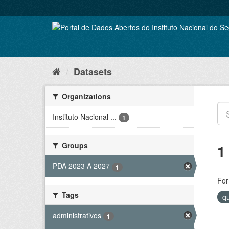
Skip
to
content
Datasets
Organizations
Instituto Nacional ...
1
Groups
1
PDA 2023 A 2027
1
For
Tags
q
administrativos
1