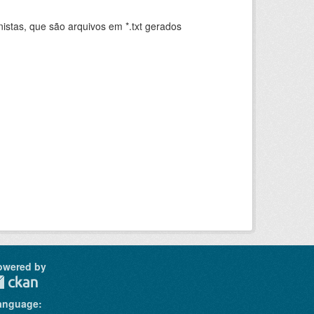
istas, que são arquivos em *.txt gerados
.
owered by
anguage