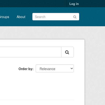
Log in
roups
About
Order by