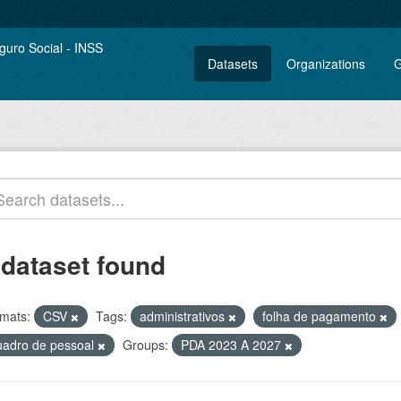
Datasets
Organizations
G
 dataset found
mats:
CSV
Tags:
administrativos
folha de pagamento
uadro de pessoal
Groups:
PDA 2023 A 2027