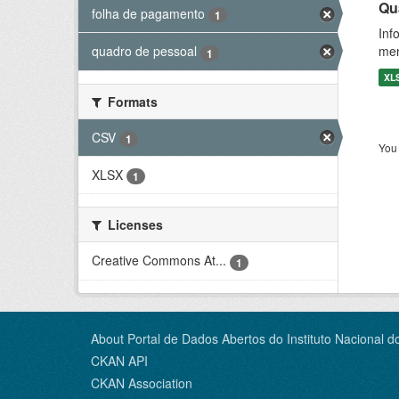
Qu
folha de pagamento
1
Inf
men
quadro de pessoal
1
XL
Formats
CSV
1
You 
XLSX
1
Licenses
Creative Commons At...
1
About Portal de Dados Abertos do Instituto Nacional d
CKAN API
CKAN Association