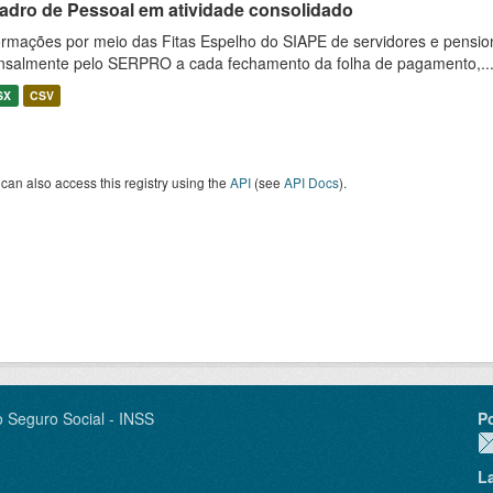
adro de Pessoal em atividade consolidado
ormações por meio das Fitas Espelho do SIAPE de servidores e pension
salmente pelo SERPRO a cada fechamento da folha de pagamento,..
SX
CSV
can also access this registry using the
API
(see
API Docs
).
o Seguro Social - INSS
P
L