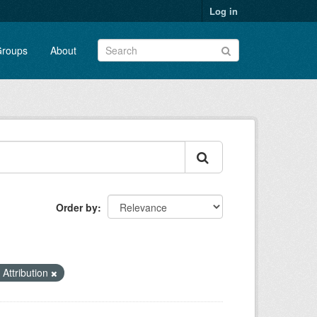
Log in
roups
About
Order by
Attribution