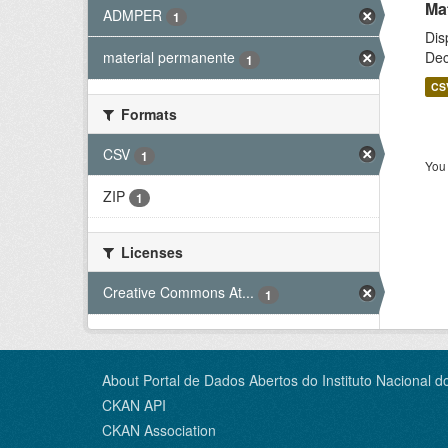
Ma
ADMPER
1
Dis
Dec
material permanente
1
CS
Formats
CSV
1
You 
ZIP
1
Licenses
Creative Commons At...
1
About Portal de Dados Abertos do Instituto Nacional d
CKAN API
CKAN Association