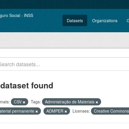
Datasets
Organizations
G
 dataset found
mats:
CSV
Tags:
Administração de Materiais
aterial permanente
ADMPER
Licenses:
Creative Commons 