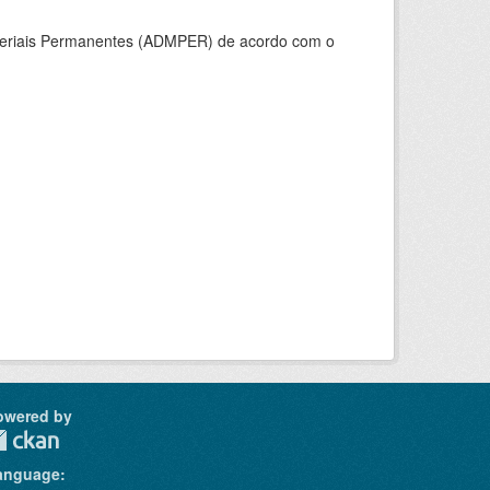
ateriais Permanentes (ADMPER) de acordo com o
owered by
anguage