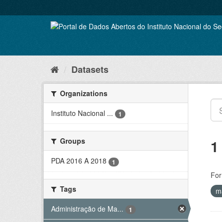
Skip
to
content
Datasets
Organizations
Instituto Nacional ...
1
Groups
1
PDA 2016 A 2018
1
For
Tags
m
Administração de Ma...
1