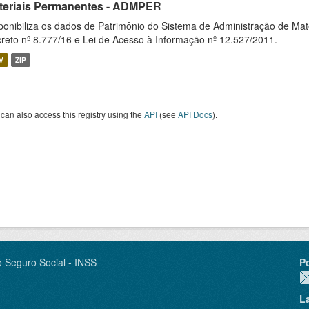
teriais Permanentes - ADMPER
ponibiliza os dados de Patrimônio do Sistema de Administração de M
reto nº 8.777/16 e Lei de Acesso à Informação nº 12.527/2011.
V
ZIP
can also access this registry using the
API
(see
API Docs
).
o Seguro Social - INSS
P
L