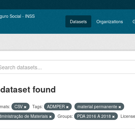
Datasets
Organizations
G
 dataset found
mats:
CSV
Tags:
ADMPER
material permanente
dministração de Materiais
Groups:
PDA 2016 A 2018
License