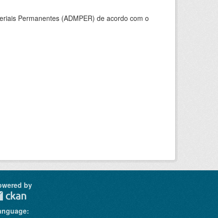
ateriais Permanentes (ADMPER) de acordo com o
owered by
anguage