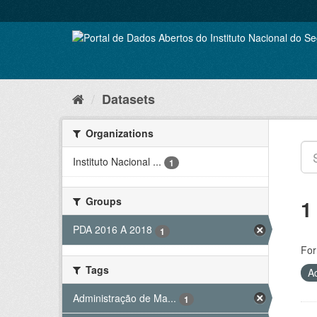
Skip
to
content
Datasets
Organizations
Instituto Nacional ...
1
Groups
1
PDA 2016 A 2018
1
For
Tags
A
Administração de Ma...
1