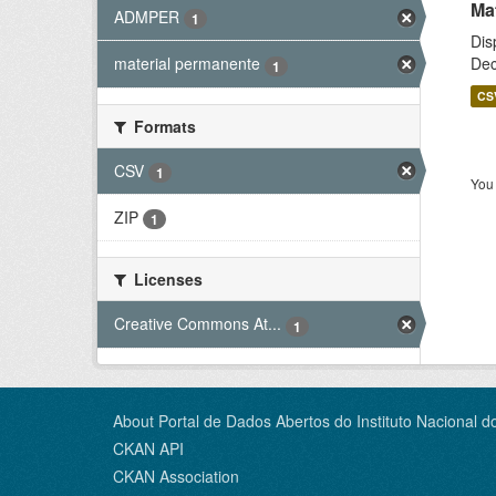
Ma
ADMPER
1
Dis
Dec
material permanente
1
CS
Formats
CSV
1
You 
ZIP
1
Licenses
Creative Commons At...
1
About Portal de Dados Abertos do Instituto Nacional d
CKAN API
CKAN Association