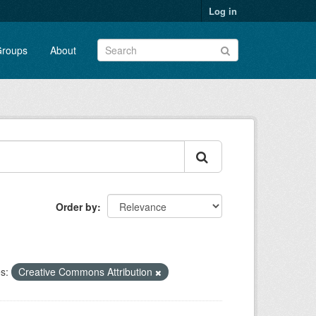
Log in
roups
About
Order by
s:
Creative Commons Attribution