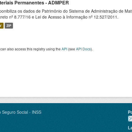
teriais Permanentes - ADMPER
ponibiliza os dados de Patrimônio do Sistema de Administração de M
reto nº 8.777/16 e Lei de Acesso à Informação nº 12.527/2011.
V
ZIP
can also access this registry using the
API
(see
API Docs
).
o Seguro Social - INSS
P
L