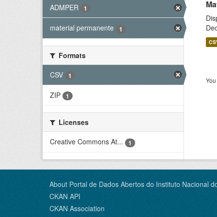
Ma
ADMPER
1
Dis
Dec
material permanente
1
CS
Formats
CSV
1
You 
ZIP
1
Licenses
Creative Commons At...
1
About Portal de Dados Abertos do Instituto Nacional d
CKAN API
CKAN Association