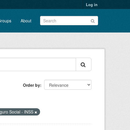
Log in
roups
About
Order by
eguro Social - INSS