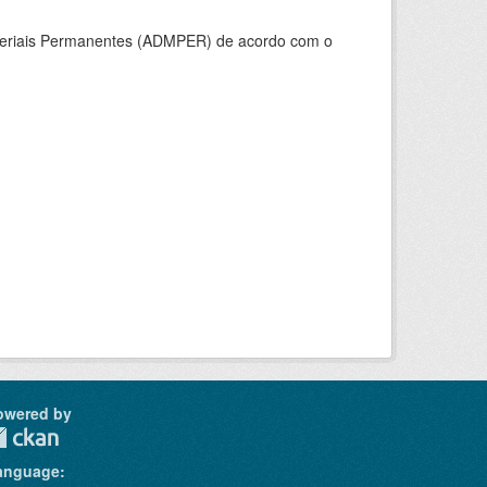
ateriais Permanentes (ADMPER) de acordo com o
owered by
anguage