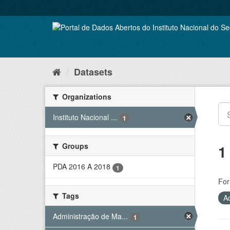
Skip
to
content
Datasets
Organizations
Instituto Nacional ...
1
Groups
1
PDA 2016 A 2018
1
For
Tags
A
Administração de Ma...
1