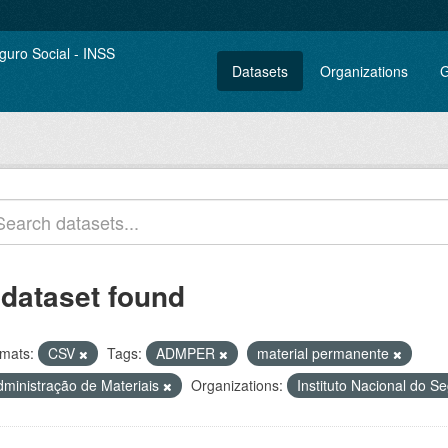
Datasets
Organizations
G
 dataset found
mats:
CSV
Tags:
ADMPER
material permanente
dministração de Materiais
Organizations:
Instituto Nacional do S