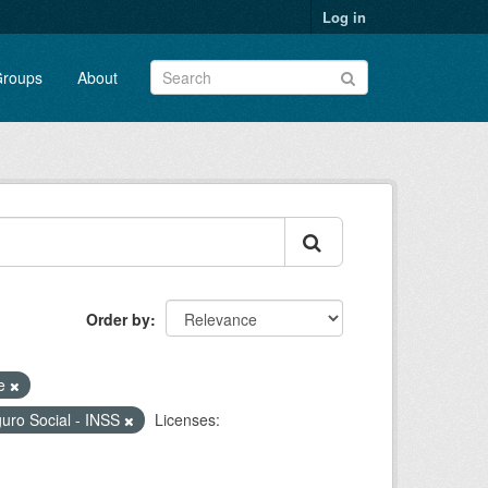
Log in
roups
About
Order by
te
guro Social - INSS
Licenses: