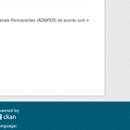
ateriais Permanentes (ADMPER) de acordo com o
owered by
anguage