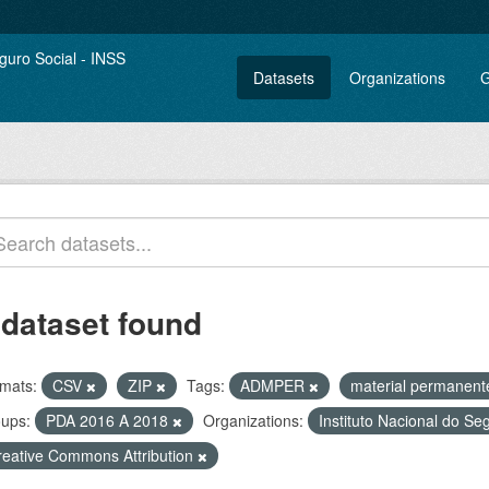
Datasets
Organizations
G
 dataset found
mats:
CSV
ZIP
Tags:
ADMPER
material permanen
ups:
PDA 2016 A 2018
Organizations:
Instituto Nacional do Se
reative Commons Attribution