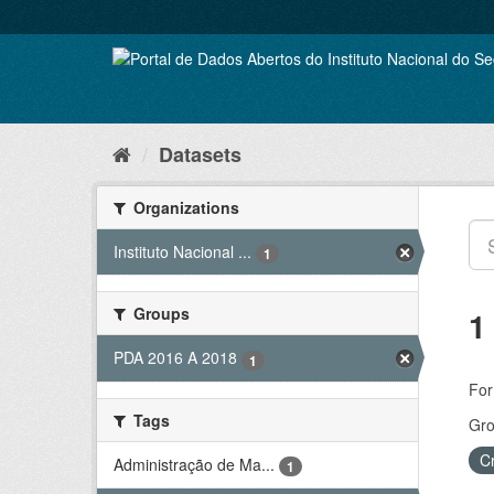
Skip
to
content
Datasets
Organizations
Instituto Nacional ...
1
Groups
1
PDA 2016 A 2018
1
For
Tags
Gro
C
Administração de Ma...
1