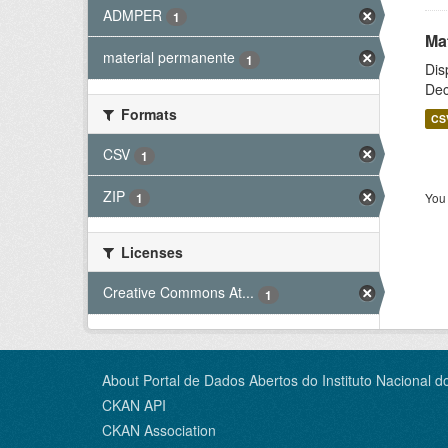
ADMPER
1
Ma
material permanente
1
Dis
Dec
Formats
CS
CSV
1
ZIP
You 
1
Licenses
Creative Commons At...
1
About Portal de Dados Abertos do Instituto Nacional d
CKAN API
CKAN Association