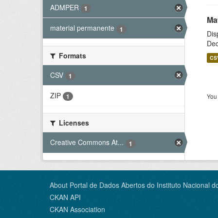
ADMPER
1
Ma
material permanente
1
Dis
Dec
Formats
CS
CSV
1
ZIP
You 
1
Licenses
Creative Commons At...
1
About Portal de Dados Abertos do Instituto Nacional d
CKAN API
CKAN Association