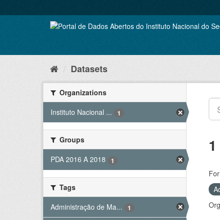
Skip
to
content
Datasets
Organizations
Instituto Nacional ...
1
Groups
1
PDA 2016 A 2018
1
For
Tags
A
Org
Administração de Ma...
1