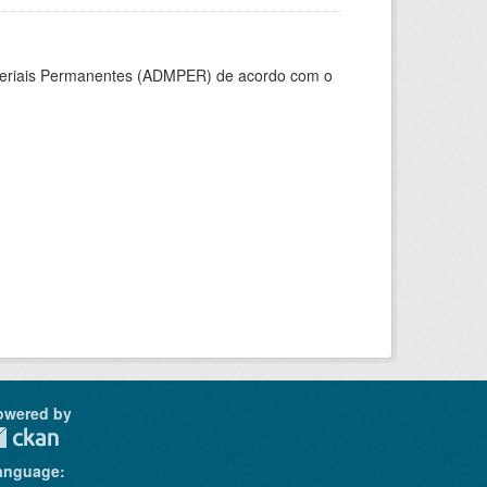
ateriais Permanentes (ADMPER) de acordo com o
owered by
anguage