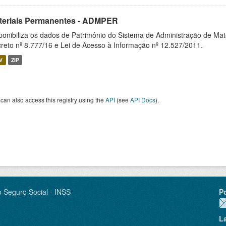
teriais Permanentes - ADMPER
ponibiliza os dados de Patrimônio do Sistema de Administração de M
reto nº 8.777/16 e Lei de Acesso à Informação nº 12.527/2011.
V
ZIP
can also access this registry using the
API
(see
API Docs
).
o Seguro Social - INSS
P
L