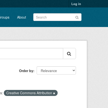
Log in
roups
About
Order by
s:
Creative Commons Attribution