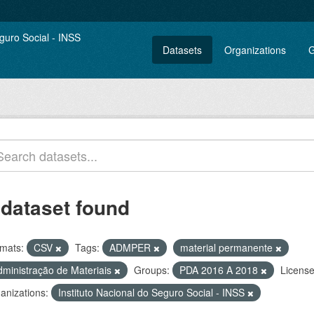
Datasets
Organizations
G
 dataset found
mats:
CSV
Tags:
ADMPER
material permanente
dministração de Materiais
Groups:
PDA 2016 A 2018
License
anizations:
Instituto Nacional do Seguro Social - INSS