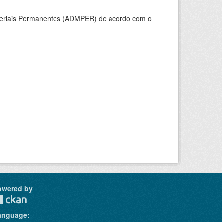
ateriais Permanentes (ADMPER) de acordo com o
owered by
anguage