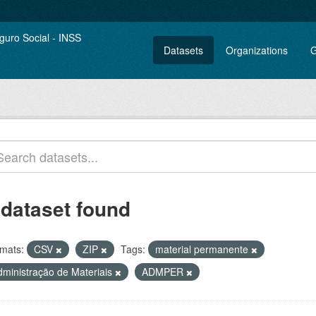
Datasets
Organizations
G
 dataset found
mats:
CSV
ZIP
Tags:
material permanente
dministração de Materiais
ADMPER