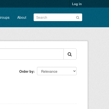
Log in
roups
About
Order by