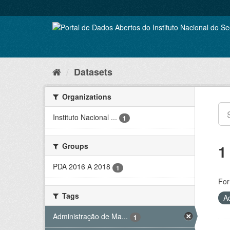
Skip
to
content
Datasets
Organizations
Instituto Nacional ...
1
Groups
1
PDA 2016 A 2018
1
For
Tags
A
Administração de Ma...
1