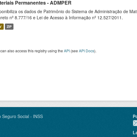
teriais Permanentes - ADMPER
ponibiliza os dados de Patrimônio do Sistema de Administração de M
reto nº 8.777/16 e Lei de Acesso à Informação nº 12.527/2011.
V
ZIP
can also access this registry using the
API
(see
API Docs
).
o Seguro Social - INSS
P
L