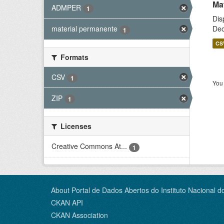
Ma
ADMPER
1
Dis
Dec
material permanente
1
CS
Formats
CSV
1
You 
ZIP
1
Licenses
Creative Commons At...
1
About Portal de Dados Abertos do Instituto Nacional d
CKAN API
CKAN Association