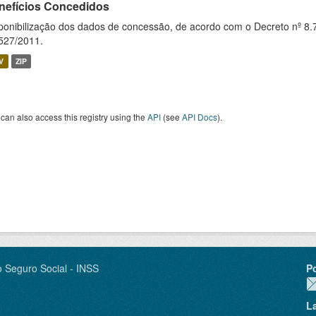
nefícios Concedidos
ponibilização dos dados de concessão, de acordo com o Decreto nº 8.
527/2011.
V
ZIP
can also access this registry using the
API
(see
API Docs
).
o Seguro Social - INSS
P
L