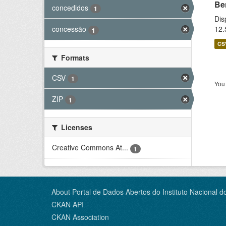
Be
concedidos
1
Dis
12.
concessão
1
CS
Formats
CSV
1
You 
ZIP
1
Licenses
Creative Commons At...
1
About Portal de Dados Abertos do Instituto Nacional d
CKAN API
CKAN Association