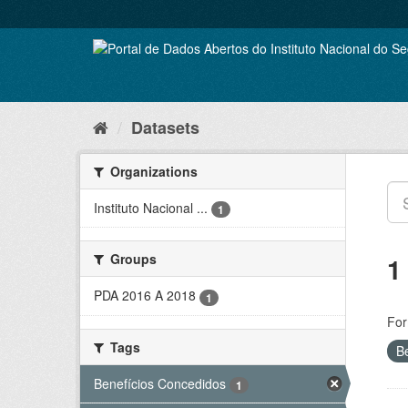
Skip
to
content
Datasets
Organizations
Instituto Nacional ...
1
Groups
1
PDA 2016 A 2018
1
For
Tags
B
Benefícios Concedidos
1