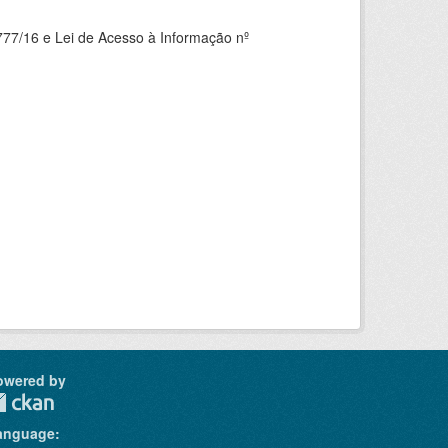
777/16 e Lei de Acesso à Informação nº
owered by
anguage