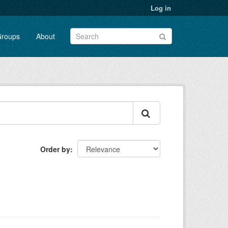
Log in
roups
About
Order by