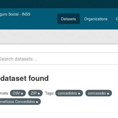
Datasets
Organizations
G
 dataset found
mats:
CSV
ZIP
Tags:
concedidos
concessão
enefícios Concedidos