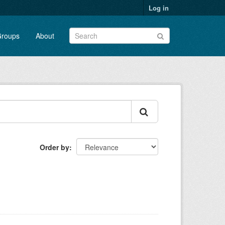
Log in
roups
About
Order by