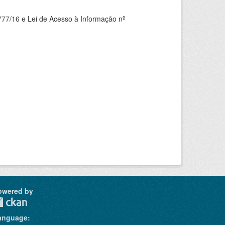
777/16 e Lei de Acesso à Informação nº
owered by
anguage