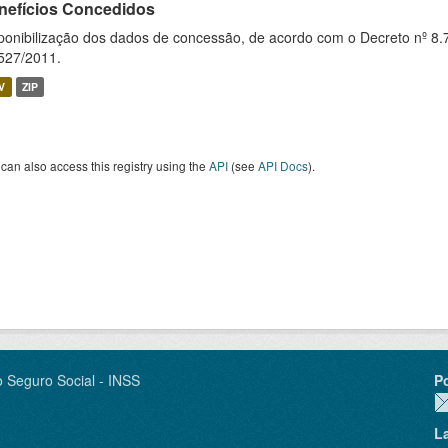
nefícios Concedidos
ponibilização dos dados de concessão, de acordo com o Decreto nº 8.
527/2011.
V
ZIP
can also access this registry using the
API
(see
API Docs
).
o Seguro Social - INSS
P
L