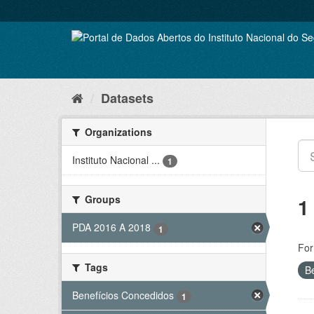
Skip
to
content
Datasets
Organizations
Instituto Nacional ...
1
Groups
1
PDA 2016 A 2018
1
For
Tags
B
Benefícios Concedidos
1