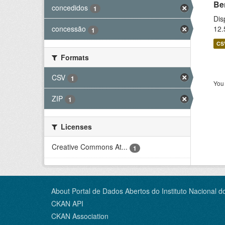
Be
concedidos
1
Dis
12.
concessão
1
CS
Formats
CSV
1
You 
ZIP
1
Licenses
Creative Commons At...
1
About Portal de Dados Abertos do Instituto Nacional d
CKAN API
CKAN Association