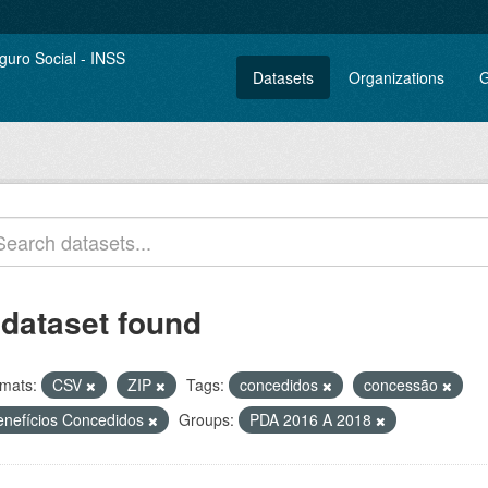
Datasets
Organizations
G
 dataset found
mats:
CSV
ZIP
Tags:
concedidos
concessão
enefícios Concedidos
Groups:
PDA 2016 A 2018