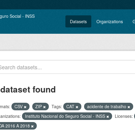
Datasets
Organizations
G
 dataset found
mats:
CSV
ZIP
Tags:
CAT
acidente de trabalho
anizations:
Instituto Nacional do Seguro Social - INSS
Licenses:
DA 2016 A 2018