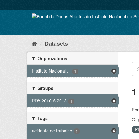
Skip
to
content
Datasets
Organizations
Instituto Nacional ...
1
Groups
1
PDA 2016 A 2018
1
For
Tags
Org
P
acidente de trabalho
1