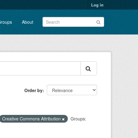
Log in
roups
About
Order by
Creative Commons Attribution
Groups: