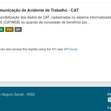
municação de Acidente de Trabalho - CAT
ponibilização dos dados de CAT, cadastradas no sistema informatiza
S (CATWEB) ou quando da concessão de benefício por...
SX
CSV
ZIP
can also access this registry using the
API
(see
API Docs
).
o Seguro Social - INSS
P
L