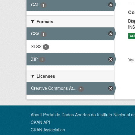
CAT
1
Co
Dis
Formats
INS
CSV
1
XL
XLSX
1
ZIP
You 
1
Licenses
Creative Commons At...
1
About Portal de Dados Abertos do Instituto Nacional d
CKAN API
CKAN Association