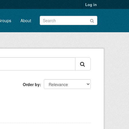
Log in
roups
About
Order by