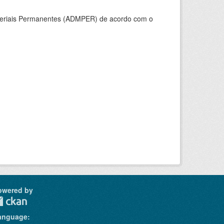
ateriais Permanentes (ADMPER) de acordo com o
owered by
anguage