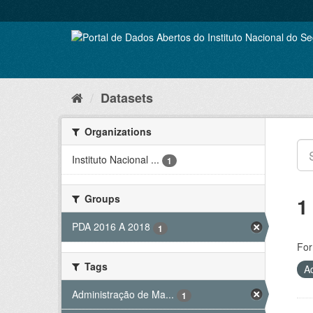
Skip
to
content
Datasets
Organizations
Instituto Nacional ...
1
Groups
1
PDA 2016 A 2018
1
For
Tags
A
Administração de Ma...
1