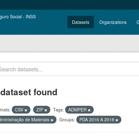
Datasets
Organizations
G
 dataset found
mats:
CSV
ZIP
Tags:
ADMPER
dministração de Materiais
Groups:
PDA 2016 A 2018