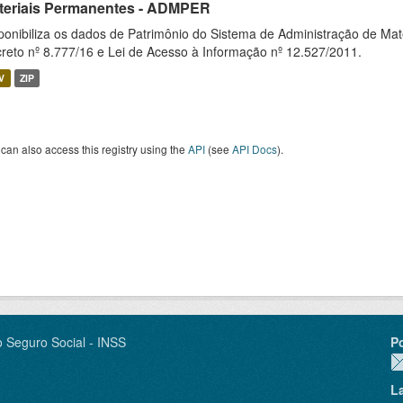
teriais Permanentes - ADMPER
ponibiliza os dados de Patrimônio do Sistema de Administração de M
reto nº 8.777/16 e Lei de Acesso à Informação nº 12.527/2011.
V
ZIP
can also access this registry using the
API
(see
API Docs
).
o Seguro Social - INSS
P
L