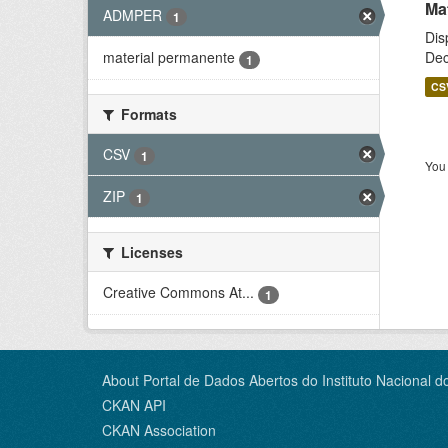
Ma
ADMPER
1
Dis
Dec
material permanente
1
CS
Formats
CSV
1
You 
ZIP
1
Licenses
Creative Commons At...
1
About Portal de Dados Abertos do Instituto Nacional d
CKAN API
CKAN Association