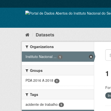
Skip
to
content
Datasets
Organizations
Instituto Nacional ...
1
Groups
1
PDA 2016 A 2018
1
For
Tags
In
acidente de trabalho
1