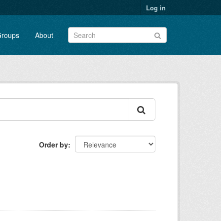
Log in
roups
About
Order by