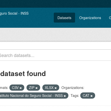
Datasets
Organizations
G
 dataset found
mats:
CSV
ZIP
XLSX
Organizations:
stituto Nacional do Seguro Social - INSS
Tags:
CAT