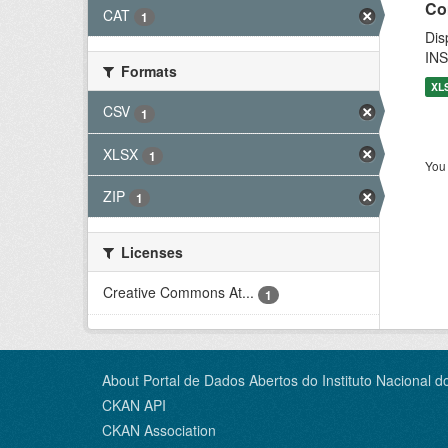
Co
CAT
1
Dis
INS
Formats
XL
CSV
1
XLSX
1
You 
ZIP
1
Licenses
Creative Commons At...
1
About Portal de Dados Abertos do Instituto Nacional d
CKAN API
CKAN Association