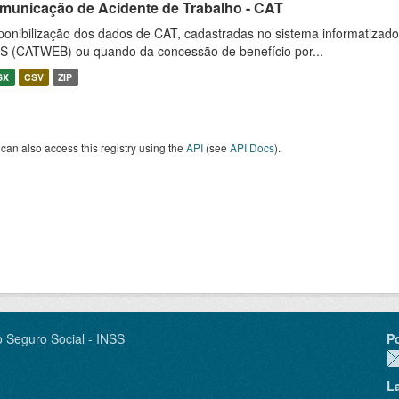
municação de Acidente de Trabalho - CAT
ponibilização dos dados de CAT, cadastradas no sistema informatiza
S (CATWEB) ou quando da concessão de benefício por...
SX
CSV
ZIP
can also access this registry using the
API
(see
API Docs
).
o Seguro Social - INSS
P
L