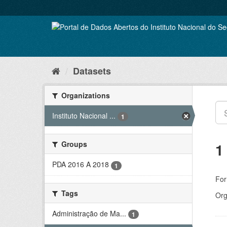
Skip
to
content
Datasets
Organizations
Instituto Nacional ...
1
Groups
1
PDA 2016 A 2018
1
For
Tags
Org
Administração de Ma...
1