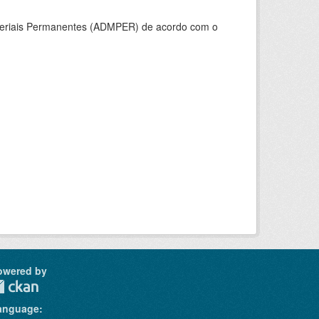
ateriais Permanentes (ADMPER) de acordo com o
owered by
anguage