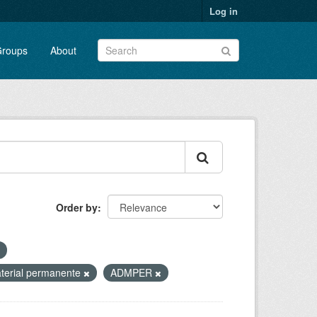
Log in
roups
About
Order by
terial permanente
ADMPER