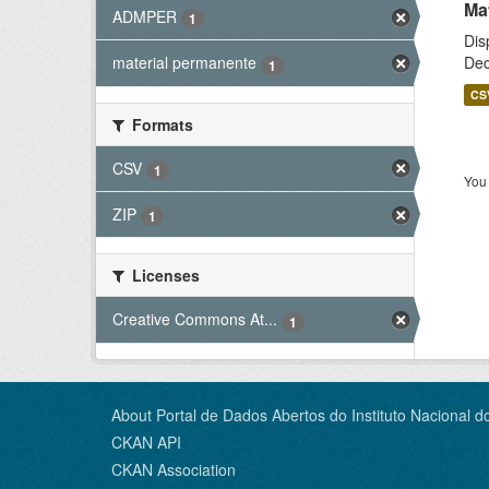
Ma
ADMPER
1
Dis
Dec
material permanente
1
CS
Formats
CSV
1
You 
ZIP
1
Licenses
Creative Commons At...
1
About Portal de Dados Abertos do Instituto Nacional d
CKAN API
CKAN Association