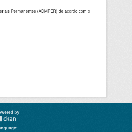
ateriais Permanentes (ADMPER) de acordo com o
owered by
anguage