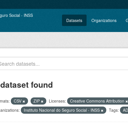
Datasets
Organizations
G
 dataset found
mats:
CSV
ZIP
Licenses:
Creative Commons Attribution
anizations:
Instituto Nacional do Seguro Social - INSS
Tags:
A