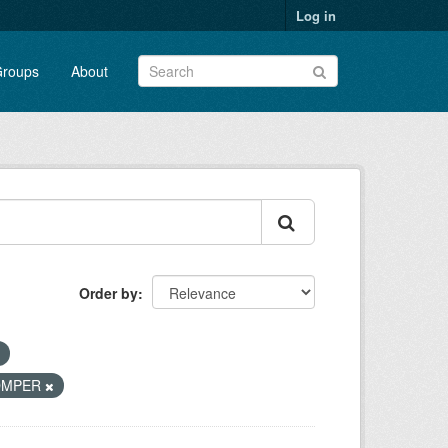
Log in
roups
About
Order by
DMPER