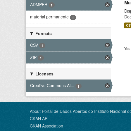
Ma
ADMPER
1
Dis
Dec
material permanente
1
CS
Formats
CSV
1
You 
ZIP
1
Licenses
Creative Commons At...
1
About Portal de Dados Abertos do Instituto Nacional d
CKAN API
CKAN Association