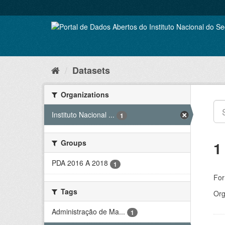
Skip
to
content
Datasets
Organizations
Instituto Nacional ...
1
Groups
1
PDA 2016 A 2018
1
For
Tags
Org
Administração de Ma...
1