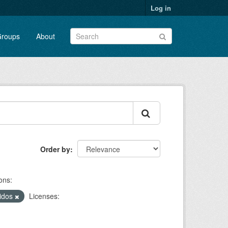
Log in
roups
About
Order by
ons:
ridos
Licenses: