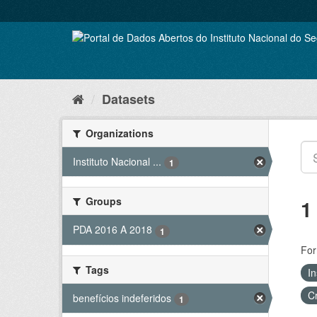
Skip
to
content
Datasets
Organizations
Instituto Nacional ...
1
Groups
1
PDA 2016 A 2018
1
For
Tags
In
C
benefícios indeferidos
1