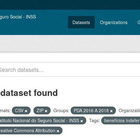
Datasets
Organizations
G
 dataset found
mats:
CSV
ZIP
Groups:
PDA 2016 A 2018
Organizati
stituto Nacional do Seguro Social - INSS
Tags:
benefícios indefe
reative Commons Attribution