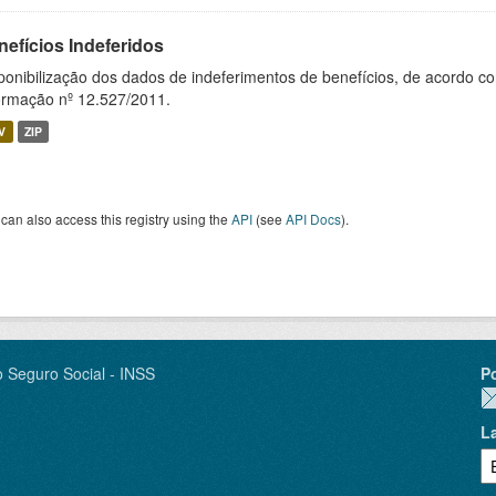
nefícios Indeferidos
ponibilização dos dados de indeferimentos de benefícios, de acordo c
ormação nº 12.527/2011.
V
ZIP
can also access this registry using the
API
(see
API Docs
).
o Seguro Social - INSS
P
L