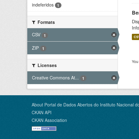
indeferidos
1
Be
Dis
Formats
Inf
CSV
1
CS
ZIP
1
You 
Licenses
Creative Commons At...
1
About Portal de Dados Abertos do Instituto Nacional d
CKAN API
CKAN Association