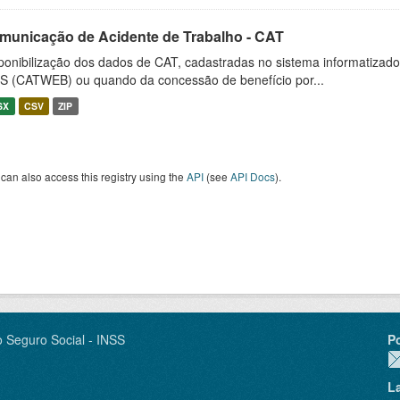
municação de Acidente de Trabalho - CAT
ponibilização dos dados de CAT, cadastradas no sistema informatiza
S (CATWEB) ou quando da concessão de benefício por...
SX
CSV
ZIP
can also access this registry using the
API
(see
API Docs
).
o Seguro Social - INSS
P
L