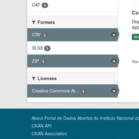
CAT
1
Co
Dis
Formats
INS
CSV
1
XL
XLSX
1
ZIP
You 
1
Licenses
Creative Commons At...
1
About Portal de Dados Abertos do Instituto Nacional d
CKAN API
CKAN Association