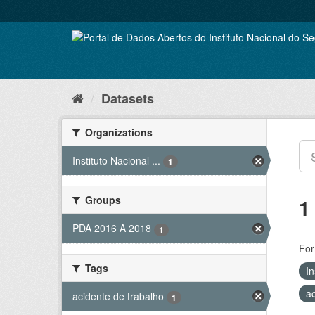
Skip
to
content
Datasets
Organizations
Instituto Nacional ...
1
Groups
1
PDA 2016 A 2018
1
For
Tags
In
a
acidente de trabalho
1