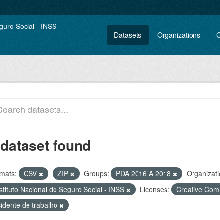
Datasets
Organizations
G
 dataset found
mats:
CSV
ZIP
Groups:
PDA 2016 A 2018
Organizati
stituto Nacional do Seguro Social - INSS
Licenses:
Creative Com
cidente de trabalho