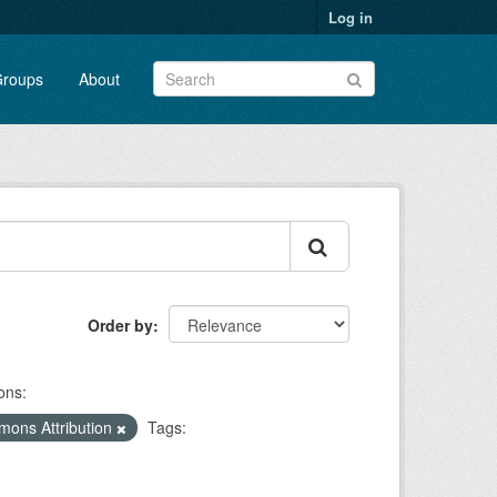
Log in
roups
About
Order by
ons:
mons Attribution
Tags: