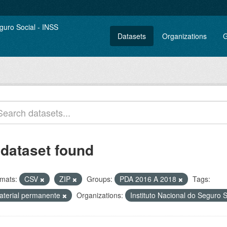
Datasets
Organizations
G
 dataset found
mats:
CSV
ZIP
Groups:
PDA 2016 A 2018
Tags:
aterial permanente
Organizations:
Instituto Nacional do Seguro 