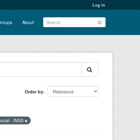
Log in
roups
About
Order by
Social - INSS