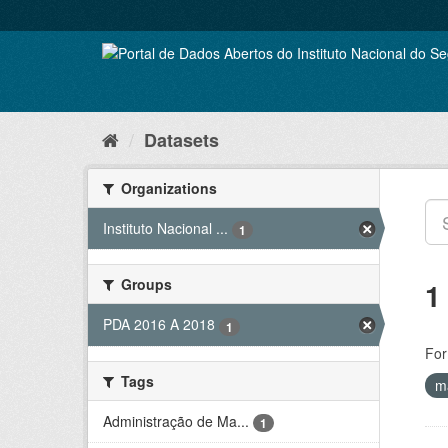
Skip
to
content
Datasets
Organizations
Instituto Nacional ...
1
Groups
1
PDA 2016 A 2018
1
For
Tags
m
Administração de Ma...
1