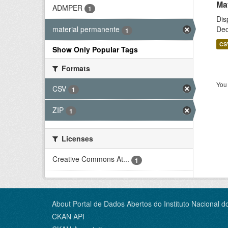
Ma
ADMPER
1
Dis
Dec
material permanente
1
CS
Show Only Popular Tags
Formats
You 
CSV
1
ZIP
1
Licenses
Creative Commons At...
1
About Portal de Dados Abertos do Instituto Nacional d
CKAN API