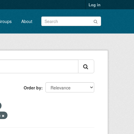
Log in
roups
About
Order by
n