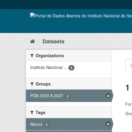
Skip
to
content
Datasets
Organizations
Instituto Nacional ...
1
Groups
1
PDA 2023 A 2027
1
For
Tags
Gro
Abono
1