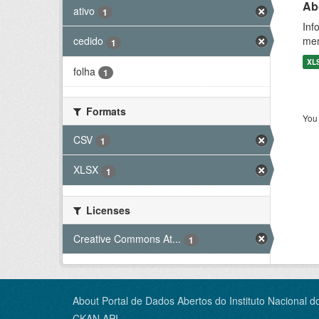
Ab
ativo
1
Inf
men
cedido
1
XL
folha
1
Formats
You 
CSV
1
XLSX
1
Licenses
Creative Commons At...
1
About Portal de Dados Abertos do Instituto Nacional d
CKAN API