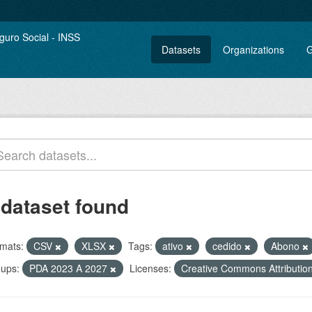
Datasets
Organizations
G
 dataset found
mats:
CSV
XLSX
Tags:
ativo
cedido
Abono
ups:
PDA 2023 A 2027
Licenses:
Creative Commons Attributio