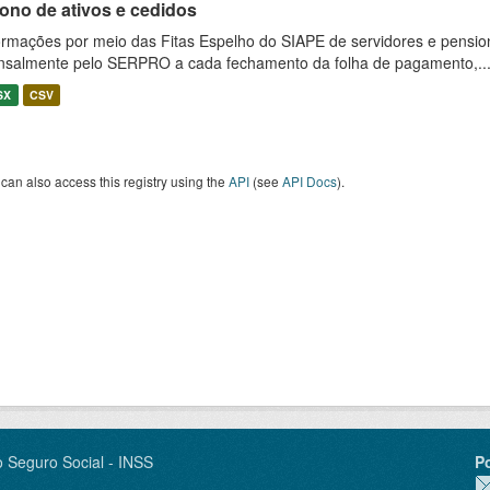
ono de ativos e cedidos
ormações por meio das Fitas Espelho do SIAPE de servidores e pension
salmente pelo SERPRO a cada fechamento da folha de pagamento,..
SX
CSV
can also access this registry using the
API
(see
API Docs
).
o Seguro Social - INSS
P