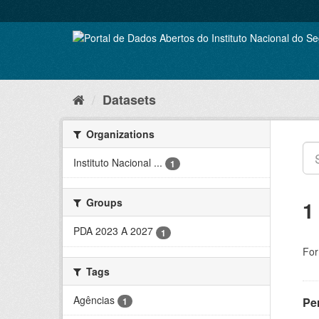
Skip
to
content
Datasets
Organizations
Instituto Nacional ...
1
Groups
1
PDA 2023 A 2027
1
For
Tags
Agências
Pe
1