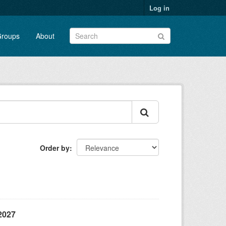
Log in
roups
About
Order by
2027