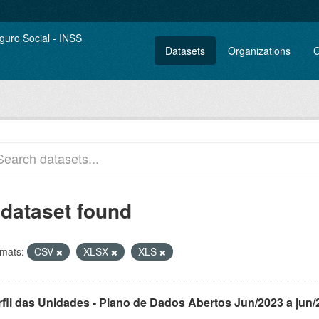
Datasets
Organizations
G
 dataset found
mats:
CSV
XLSX
XLS
rfil das Unidades - Plano de Dados Abertos Jun/2023 a jun/