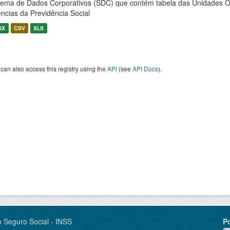
tema de Dados Corporativos (SDC) que contém tabela das Unidades O
ncias da Previdência Social
SX
CSV
XLS
can also access this registry using the
API
(see
API Docs
).
o Seguro Social - INSS
P