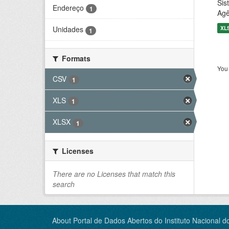
Sis
Endereço
1
Agê
XL
Unidades
1
Formats
You 
CSV
1
XLS
1
XLSX
1
Licenses
There are no Licenses that match this
search
About Portal de Dados Abertos do Instituto Nacional d