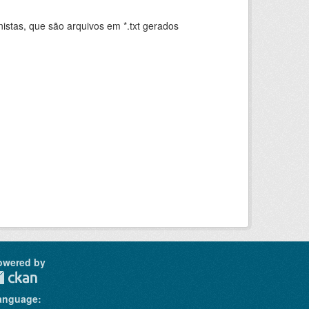
istas, que são arquivos em *.txt gerados
.
owered by
anguage