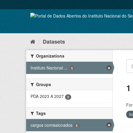
Skip
to
content
Datasets
Organizations
Instituto Nacional ...
1
Groups
1
PDA 2023 A 2027
1
For
Tags
In
cargos comissionados
1