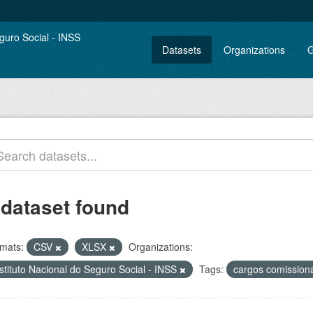
Datasets
Organizations
G
 dataset found
mats:
CSV
XLSX
Organizations:
stituto Nacional do Seguro Social - INSS
Tags:
cargos comissio