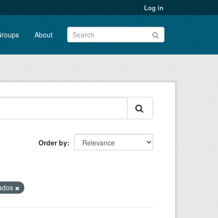
Log in
roups
About
Order by
nados