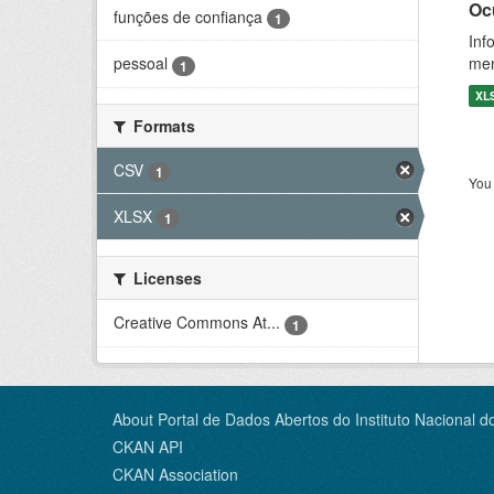
Oc
funções de confiança
1
Inf
men
pessoal
1
XL
Formats
CSV
1
You 
XLSX
1
Licenses
Creative Commons At...
1
About Portal de Dados Abertos do Instituto Nacional d
CKAN API
CKAN Association