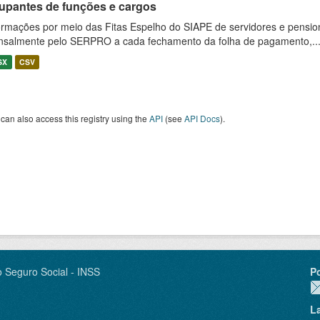
upantes de funções e cargos
ormações por meio das Fitas Espelho do SIAPE de servidores e pension
salmente pelo SERPRO a cada fechamento da folha de pagamento,..
SX
CSV
can also access this registry using the
API
(see
API Docs
).
o Seguro Social - INSS
P
L