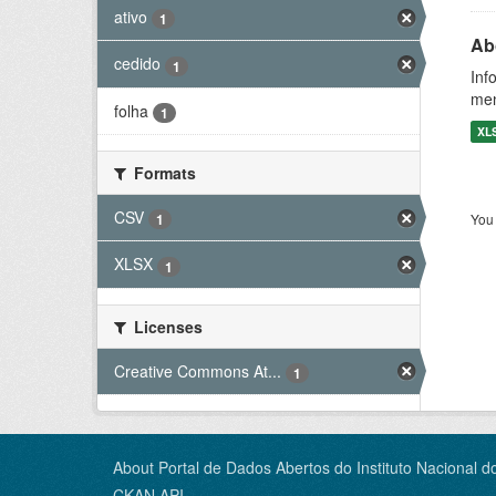
ativo
1
Ab
cedido
1
Inf
men
folha
1
XL
Formats
CSV
You 
1
XLSX
1
Licenses
Creative Commons At...
1
About Portal de Dados Abertos do Instituto Nacional d
CKAN API