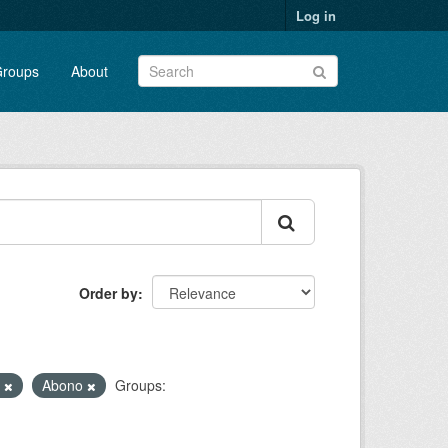
Log in
roups
About
Order by
o
Abono
Groups: