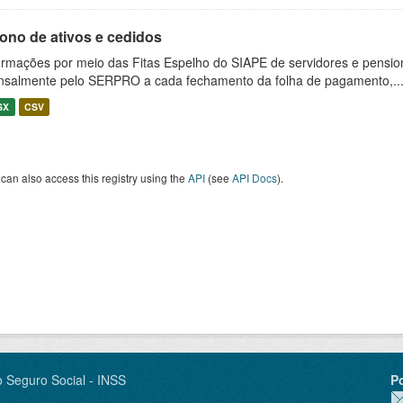
ono de ativos e cedidos
ormações por meio das Fitas Espelho do SIAPE de servidores e pension
salmente pelo SERPRO a cada fechamento da folha de pagamento,..
SX
CSV
can also access this registry using the
API
(see
API Docs
).
o Seguro Social - INSS
P