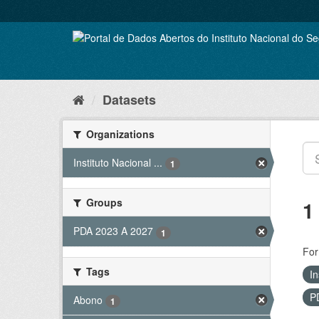
Skip
to
content
Datasets
Organizations
Instituto Nacional ...
1
Groups
1
PDA 2023 A 2027
1
For
Tags
In
P
Abono
1