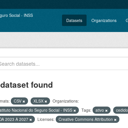
Datasets
Organizations
G
 dataset found
mats:
CSV
XLSX
Organizations:
stituto Nacional do Seguro Social - INSS
Tags:
ativo
cedid
DA 2023 A 2027
Licenses:
Creative Commons Attribution