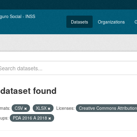
Datasets
Organizations
G
 dataset found
mats:
CSV
XLSX
Licenses:
Creative Commons Attributio
ups:
PDA 2016 A 2018