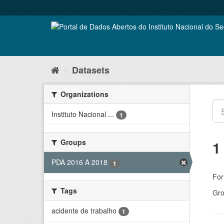
Skip
to
content
Datasets
Organizations
Instituto Nacional ...
1
Groups
1
PDA 2016 A 2018
1
For
Tags
Gro
acidente de trabalho
1