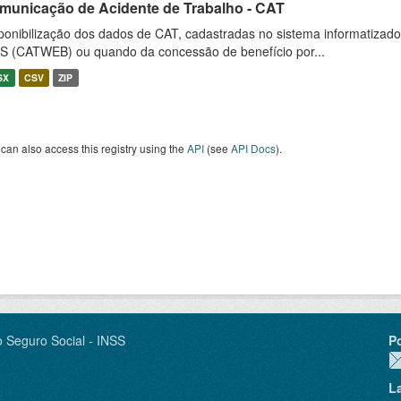
municação de Acidente de Trabalho - CAT
ponibilização dos dados de CAT, cadastradas no sistema informatiza
S (CATWEB) ou quando da concessão de benefício por...
SX
CSV
ZIP
can also access this registry using the
API
(see
API Docs
).
o Seguro Social - INSS
P
L