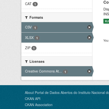
Co
CAT
1
Dis
INS
Formats
XL
CSV
1
XLSX
1
You 
ZIP
1
Licenses
Creative Commons At...
1
About Portal de Dados Abertos do Instituto Nacional d
CKAN API
CKAN Association