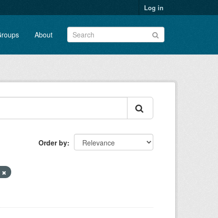
Log in
roups
About
Order by
n