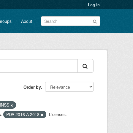
Log in
roups
About
Order by
- INSS
:
PDA 2016 A 2018
Licenses: