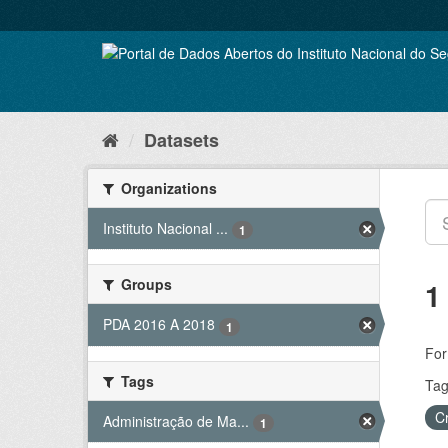
Skip
to
content
Datasets
Organizations
Instituto Nacional ...
1
Groups
1
PDA 2016 A 2018
1
For
Tags
Tag
C
Administração de Ma...
1