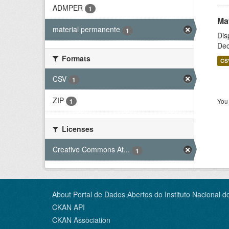
ADMPER
1
Ma
material permanente
1
Dis
Dec
Formats
CS
CSV
1
ZIP
You 
1
Licenses
Creative Commons At...
1
About Portal de Dados Abertos do Instituto Nacional d
CKAN API
CKAN Association