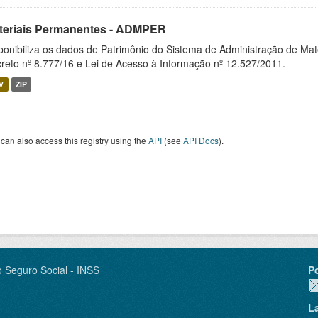
teriais Permanentes - ADMPER
ponibiliza os dados de Patrimônio do Sistema de Administração de M
reto nº 8.777/16 e Lei de Acesso à Informação nº 12.527/2011.
V
ZIP
can also access this registry using the
API
(see
API Docs
).
o Seguro Social - INSS
P
L