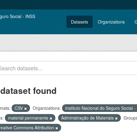
Datasets
Organizations
G
 dataset found
mats:
CSV
Organizations:
Instituto Nacional do Seguro Social 
s:
material permanente
Administração de Materiais
Groups
reative Commons Attribution