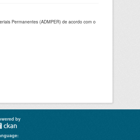
ateriais Permanentes (ADMPER) de acordo com o
owered by
anguage