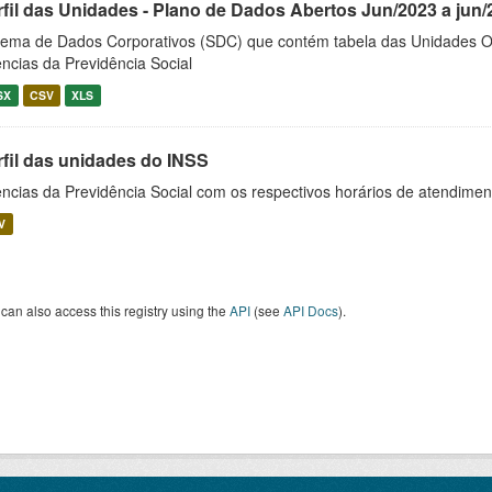
rfil das Unidades - Plano de Dados Abertos Jun/2023 a jun/
tema de Dados Corporativos (SDC) que contém tabela das Unidades O
ncias da Previdência Social
SX
CSV
XLS
rfil das unidades do INSS
ncias da Previdência Social com os respectivos horários de atendime
V
can also access this registry using the
API
(see
API Docs
).