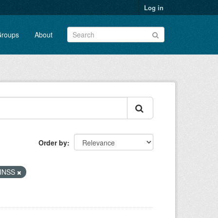
Log in
roups
About
Order by
- INSS