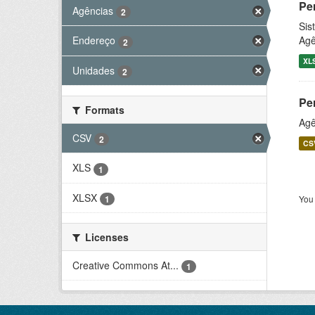
Pe
Agências
2
Sis
Agê
Endereço
2
XL
Unidades
2
Pe
Formats
Agê
CSV
2
CS
XLS
1
XLSX
1
You 
Licenses
Creative Commons At...
1