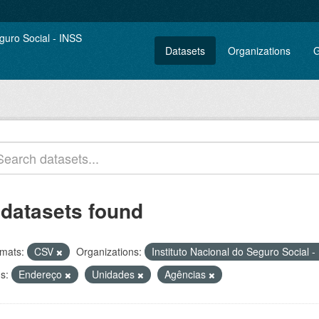
Datasets
Organizations
G
 datasets found
mats:
CSV
Organizations:
Instituto Nacional do Seguro Social 
s:
Endereço
Unidades
Agências