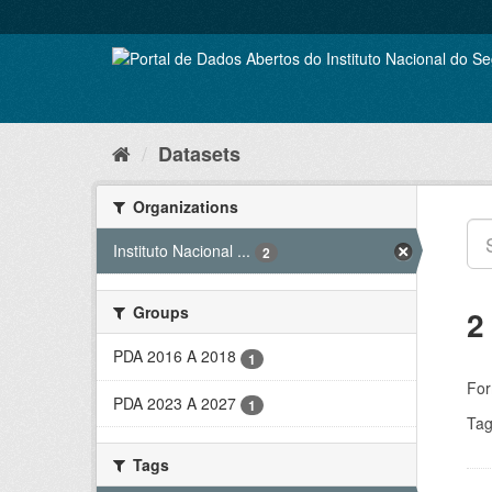
Skip
to
content
Datasets
Organizations
Instituto Nacional ...
2
Groups
2
PDA 2016 A 2018
1
For
PDA 2023 A 2027
1
Tag
Tags