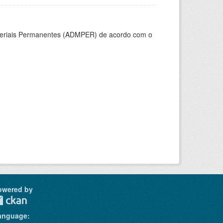
ateriais Permanentes (ADMPER) de acordo com o
owered by
anguage