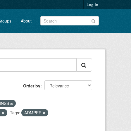
Log in
roups
About
Order by
- INSS
n
Tags:
ADMPER