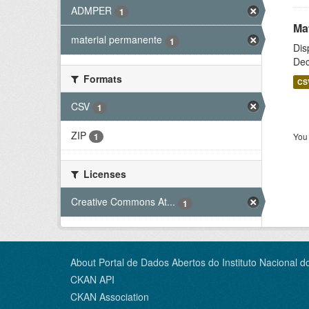
ADMPER
1
Ma
material permanente
1
Dis
Dec
Formats
CS
CSV
1
ZIP
You 
1
Licenses
Creative Commons At...
1
About Portal de Dados Abertos do Instituto Nacional d
CKAN API
CKAN Association