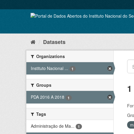
Skip
to
content
Datasets
Organizations
Instituto Nacional ...
1
Groups
1
PDA 2016 A 2018
1
For
Tags
Gro
m
Administração de Ma...
1