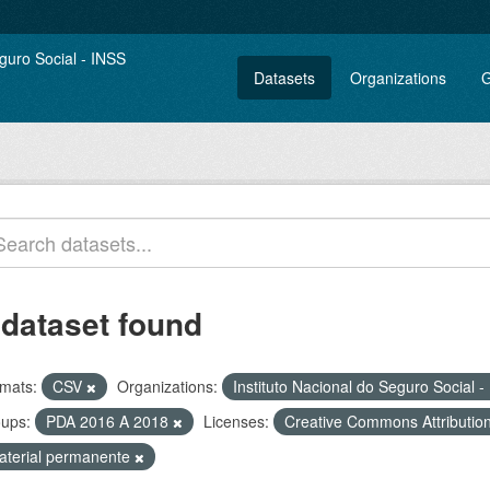
Datasets
Organizations
G
 dataset found
mats:
CSV
Organizations:
Instituto Nacional do Seguro Social 
ups:
PDA 2016 A 2018
Licenses:
Creative Commons Attributio
aterial permanente