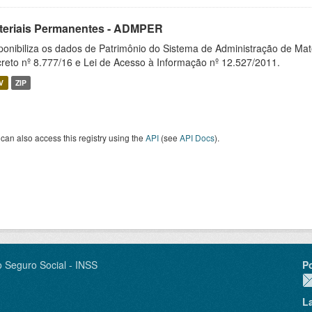
teriais Permanentes - ADMPER
ponibiliza os dados de Patrimônio do Sistema de Administração de M
reto nº 8.777/16 e Lei de Acesso à Informação nº 12.527/2011.
V
ZIP
can also access this registry using the
API
(see
API Docs
).
o Seguro Social - INSS
P
L